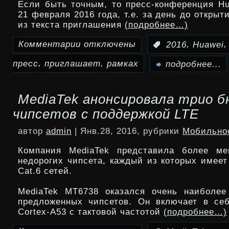
Если быть точным, то пресс-конференция Hu
21 февраля 2016 года, т.е. за день до откры
из текста приглашения
(подробнее…)
Комментарии
отключены
,
:
2016
Huawei
к
,
,
пресс
приглашает
рамках
записи
подробнее...
Huawei
MediaTek анонсировала трио 
приглашает
чипсетов с поддержкой LTE
на
автор
admin
| Янв.28, 2016, рубрики
Мобильно
пресс-
Компания MediaTek представила более ме
конференцию
недорогих чипсета, каждый из которых имеет
Cat.6 сетей.
в
MediaTek MT6738 оказался очень наиболее
рамках
предложенных чипсетов. Он включает в се
MWC
Cortex-A53 с тактовой частотой
(подробнее…)
2016