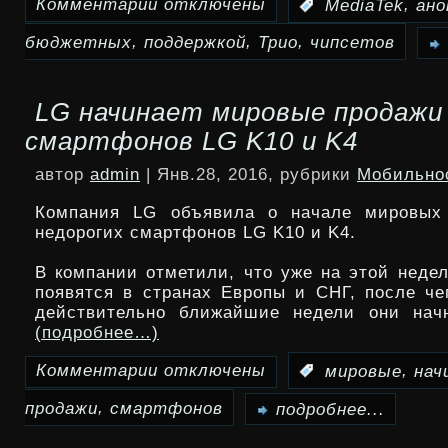
Комментарии
отключены
,
:
MediaTek
ано
к
,
,
,
бюджетных
поддержкой
Трио
чипсетов
записи
MediaTek
LG начинает мировые продажи
анонсировала
смартфонов LG K10 и K4
трио
автор
admin
| Янв.28, 2016, рубрики
Мобильно
бюджетных
Компания LG объявила о начале мировых
чипсетов
недорогих смартфонов LG K10 и K4.
с
В компании отметили, что уже на этой недел
появятся в странах Европы и СНГ, после чег
поддержкой
действительно ближайшие недели они начн
LTE
(подробнее…)
Комментарии
отключены
,
:
мировые
нач
к
,
продажи
смартфонов
записи
подробнее...
LG