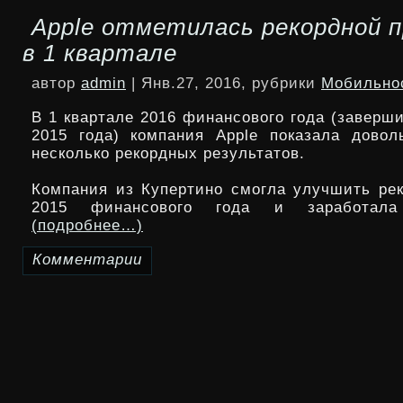
Apple отметилась рекордной 
начинает
в 1 квартале
мировые
автор
admin
| Янв.27, 2016, рубрики
Мобильно
продажи
В 1 квартале 2016 финансового года (заверш
смартфонов
2015 года) компания Apple показала довол
несколько рекордных результатов.
LG
Компания из Купертино смогла улучшить рек
K10
2015 финансового года и заработал
и
(подробнее…)
K4
Комментарии
к
зап