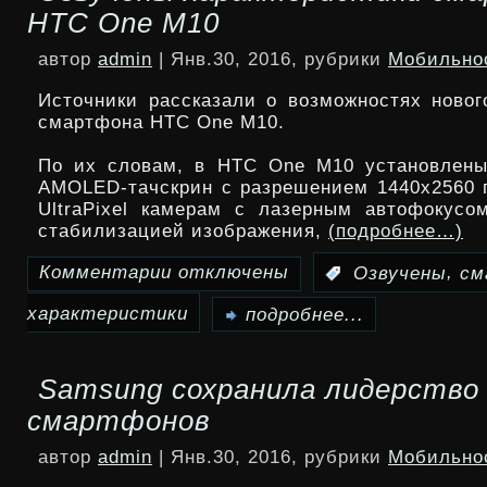
HTC One M10
Huawei
автор
admin
| Янв.30, 2016, рубрики
Мобильно
Honor
Источники рассказали о возможностях новог
Holly
смартфона HTC One M10.
2
По их словам, в HTC One M10 установлены
AMOLED-тачскрин с разрешением 1440х2560 
Plus
UltraPixel камерам с лазерным автофокусо
стабилизацией изображения,
(подробнее…)
Комментарии
отключены
,
:
Озвучены
см
к
характеристики
записи
подробнее...
Озвучены
Samsung сохранила лидерство 
характеристики
смартфонов
смартфона
автор
admin
| Янв.30, 2016, рубрики
Мобильно
HTC