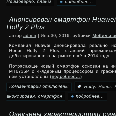
,
Неимоверно
планы
записи
подробнее...
У
Анонсирован смартфон Huawei
Oppo
Holly 2 Plus
неимоверно
автор
admin
| Янв.30, 2016, рубрики
Мобильно
большие
Компания Huawei анонсировала реально н
планы
Honor Holly 2 Plus, ставший преемником
дебютировавшего на рынке ещё в 2014 году.
на
Потрясающе новый смартфон основан на чи
MWC
MT6735P с 4-ядерным процессором и график
2016
нём установлены
(подробнее…)
Комментарии
отключены
,
,
:
Holly
Honor
к
,
анонсирован
смартфон
записи
подробнее...
Анонсирован
Озвучены характеристики см
смартфон