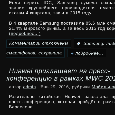
Если верить IDC, Samsung сумела сохра
One
звание крупнейшего производителя смарт
итогам 4 квартала, так и в 2015 году.
M10
В 4 квартале Samsung поставила 85,6 млн см
21,4% мирового рынка, а за весь 2015 год ко
(подробнее…)
Комментарии
отключены
,
:
Samsung
лид
к
,
смартфонов
сохранила
записи
подробнее...
Samsung
Huawei приглашает на пресс-
сохранила
конференцию в рамках MWC 20
лидерство
автор
admin
| Янв.29, 2016, рубрики
Мобильно
на
Разительно китайская Huawei разослала п
рынке
пресс-конференцию, которая пройдёт в рам
Барселоне.
смартфонов