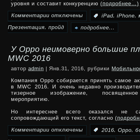
уровня и составит конкуренцию
(подробнее…)
Комментарии
отключены
,
,
:
iPad
iPhone
к
,
Презентация
пройд
записи
подробнее...
Презентация
У Oppo неимоверно большие п
iPhone
MWC 2016
5se
автор
admin
| Янв.31, 2016, рубрики
Мобильно
и
Компания Oppo собирается принять самое ак
iPad
в MWC 2016. И очень недавно производите
тизерное изображение, посвященно
Air
мероприятию.
3
Но интереснее всего оказался не с
пройдёт
сопровождающий его текст, согласно
(подроб
14
Комментарии
отключены
,
,
:
2016
Oppo
б
к
марта