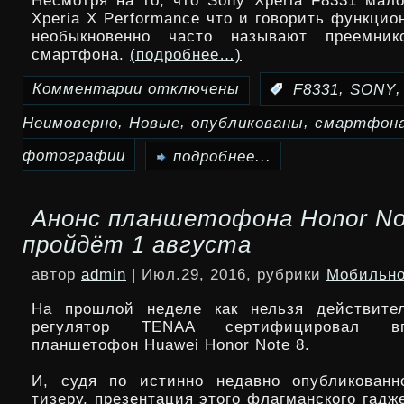
Несмотря на то, что Sony Xperia F8331 мало
Xperia X Performance что и говорить функцио
необыкновенно часто называют преемник
смартфона.
(подробнее…)
Комментарии
отключены
,
:
F8331
SONY
к
,
,
,
Неимоверно
Новые
опубликованы
смартфон
записи
Опубликованы
фотографии
подробнее...
неимоверно
Анонс планшетофона Honor No
новые
пройдёт 1 августа
фотографии
автор
admin
| Июл.29, 2016, рубрики
Мобильно
смартфона
На прошлой неделе как нельзя действител
Sony
регулятор TENAA сертифицировал в
планшетофон Huawei Honor Note 8.
Xperia
И, судя по истинно недавно опубликованн
F8331
тизеру, презентация этого флагманского гадж