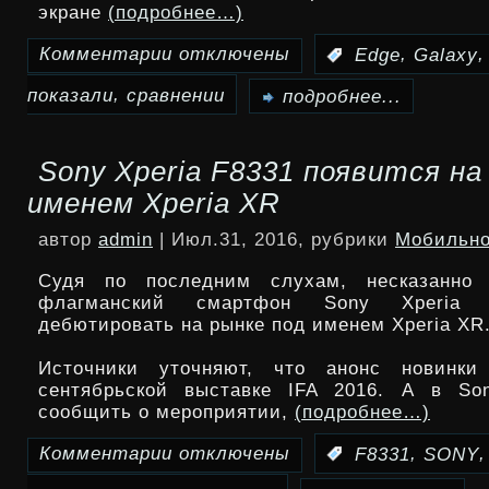
экране
(подробнее…)
Комментарии
отключены
,
:
Edge
Galaxy
к
,
показали
сравнении
записи
подробнее...
Samsung
Sony Xperia F8331 появится на
Galaxy
именем Xperia XR
Note
автор
admin
| Июл.31, 2016, рубрики
Мобильно
7
Судя по последним слухам, несказанно
показали
флагманский смартфон Sony Xperia 
дебютировать на рынке под именем Xperia XR
в
Источники уточняют, что анонс новинки
сравнении
сентябрьской выставке IFA 2016. А в So
с
сообщить о мероприятии,
(подробнее…)
Galaxy
Комментарии
отключены
,
:
F8331
SONY
к
S7