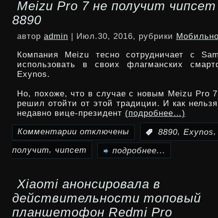
Meizu Pro 7 не получит чипсет
характеристики
8890
смартфона
автор
admin
| Июл.30, 2016, рубрики
Мобильно
ZTE
Компания Meizu тесно сотрудничает с Sa
Axon
использовать в своих флагманских смарт
Exynos.
7
Но, похоже, что в случае с новым Meizu Pro 
Mini
решил отойти от этой традиции. И как нельз
недавно вице-президент
(подробнее…)
Комментарии
отключены
,
:
8890
Exynos
к
,
получит
чипсет
записи
подробнее...
Meizu
Xiaomi анонсировала в
Pro
действительности топовый
7
планшетофон Redmi Pro