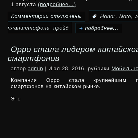
1 августа
(подробнее…)
Комментарии
отключены
,
,
:
Honor
Note
к
,
планшетофона
пройд
записи
подробнее...
Анонс
Oppo стала лидером китайско
планшетофона
смартфонов
Honor
автор
admin
| Июл.28, 2016, рубрики
Мобильно
Note
Компания Oppo стала крупнейшим пр
8
смартфонов на китайском рынке.
пройдёт
Это
1
августа