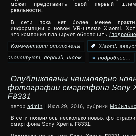
планшетофон
может представить свой первый шлем
реальности.
Redmi
В сети пока нет более менее практич
Pro
информации о новом VR-шлеме Xiaomi. Хот
что компания планирует обеспечить
(подробн
Комментарии
отключены
,
:
Xiaomi
авгус
к
,
,
анонсируют
первый
шлем
записи
подробнее...
Первый
Опубликованы неимоверно нов
VR-
фотографии смартфона Sony X
шлем
F8331
Xiaomi
автор
admin
| Июл.29, 2016, рубрики
Мобильно
анонсируют
В сети появилось несколько новых фотографи
1
смартфона Sony Xperia F8331.
августа