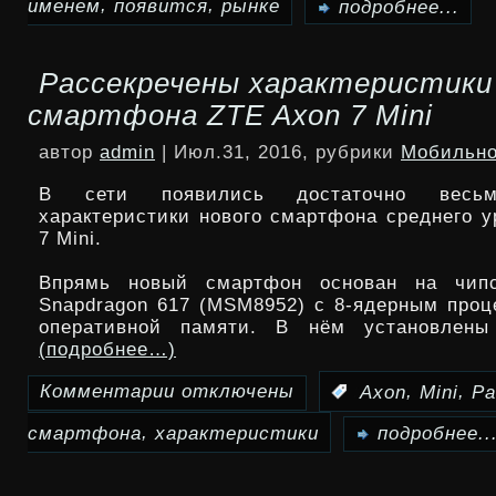
,
,
именем
появится
рынке
записи
подробнее...
и
Sony
Рассекречены характеристики
S7
Xperia
смартфона ZTE Axon 7 Mini
edge
F8331
автор
admin
| Июл.31, 2016, рубрики
Мобильно
появится
В сети появились достаточно весьм
на
характеристики нового смартфона среднего у
7 Mini.
рынке
Впрямь новый смартфон основан на чип
под
Snapdragon 617 (MSM8952) с 8-ядерным проц
именем
оперативной памяти. В нём установлены
(подробнее…)
Xperia
Комментарии
отключены
,
,
:
Axon
Mini
Ра
к
XR
,
смартфона
характеристики
записи
подробнее..
Рассекречены