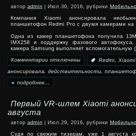
не
автор
admin
| Июл.30, 2016, рубрики
Мобильно
получит
Компания Xiaomi анонсировала необыкн
чипсет
планшетофон Redmi Pro с двумя камерами на 
Exynos
Одна из камер планшетофона получила 13М
IMX258 и поддержку фазового автофокуса,
8890
камера Samsung выполняет вспомогательную
Комментарии
отключены
,
:
Redmi
Xiaomi
к
,
,
анонсировала
действительности
планшето
записи
Xiaomi
подробнее...
анонсировала
Первый VR-шлем Xiaomi анонс
в
августа
действительности
автор
admin
| Июл.29, 2016, рубрики
Мобильно
топовый
Судя по свежим тизерам, уже 1 августа к