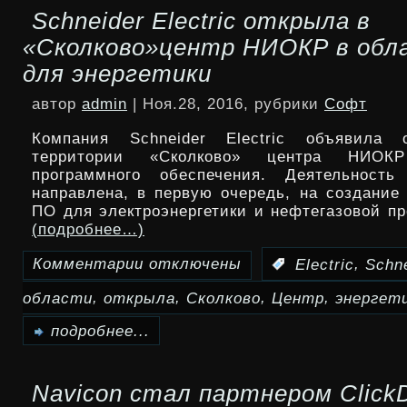
Schneider Electric открыла в
xConfiDoc
«Сколково»центр НИОКР в обл
для
для энергетики
защиты
автор
admin
| Ноя.28, 2016, рубрики
Софт
электронных
Компания Schneider Electric объявила
и
территории «Сколково» центра НИОК
программного обеспечения. Деятельность
печатных
направлена, в первую очередь, на создание
ПО для электроэнергетики и нефтегазовой п
копий
(подробнее…)
документов
Комментарии
отключены
,
:
Electric
Schn
к
уже
,
,
,
,
области
открыла
Сколково
Центр
энергет
записи
в
Schneider
подробнее...
самом
Electric
деле
Navicon стал партнером Click
открыла