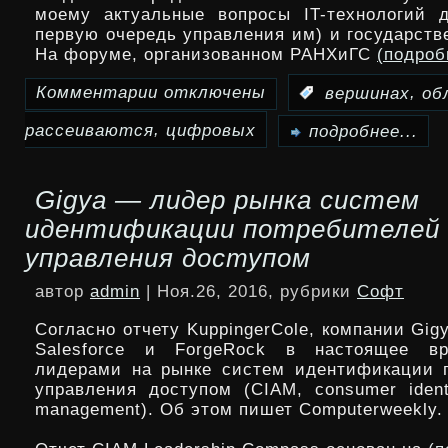
моему актуальные вопросы IT-технологий 
первую очередь управления им) и государств
На форуме, организованном РАНХиГС
(подро
Комментарии
отключены
,
:
вершинах
об
к
,
рассеиваются
цифровых
записи
подробнее...
Облака
Gigya — лидер рынка систем
на
идентификации потребителей 
цифровых
управления доступом
вершинах
автор
admin
| Ноя.26, 2016, рубрики
Софт
рассеиваются
Согласно отчету KuppingerCole, компании Gigya
Salesforce и ForgeRock в настоящее в
лидерами на рынке систем идентификации 
управления доступом (CIAM, consumer ident
management). Об этом пишет Computerweekly.