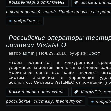
Комментарии
отключены
,
:
весьма
инте
к
,
,
,
искусственный
новой
Предвестник
хакерст
записи
Весьма
подробнее...
искусственный
Российские операторы тести
интеллект
систему VistaNEO
—
автор
admin
| Ноя.29, 2016, рубрики
Софт
предвестник
Чтобы оставаться в конкурентной сред
новой
удержание клиентов является ключевой зада
мобильной связи все чаще внедряют авто
эры
системы аналитики и управления удовл
абонентов. Система VistaNEO от компании
(п
хакерства
Комментарии
отключены
,
:
VistaNEO
оп
к
,
,
российские
систему
тестируют
записи
подроб
Российские