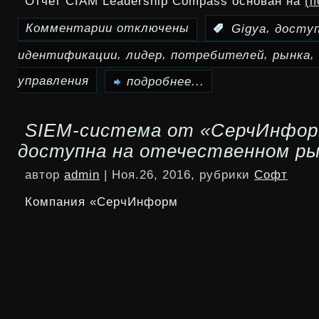
Отчет CIAM Leadership Compass основан на
(
Комментарии
отключены
,
:
Gigya
досту
к
,
,
,
,
идентификации
лидер
потребителей
рынка
записи
Gigya
управления
подробнее...
—
SIEM-система от «СерчИнфо
лидер
доступна на отечественном ры
рынка
автор
admin
| Ноя.26, 2016, рубрики
Софт
систем
Компания «СерчИнформ
идентификации
потребителей
и
управления
доступом