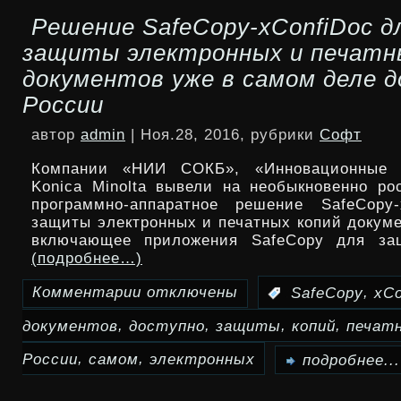
Решение SafeCopy-xConfiDoc д
операторы
защиты электронных и печатн
тестируют
документов уже в самом деле д
систему
России
VistaNEO
автор
admin
| Ноя.28, 2016, рубрики
Софт
Компании «НИИ СОКБ», «Инновационные 
Konica Minolta вывели на необыкновенно ро
программно-аппаратное решение SafeCopy-
защиты электронных и печатных копий докуме
включающее приложения SafeCopy для за
(подробнее…)
Комментарии
отключены
,
:
SafeCopy
xCo
к
,
,
,
,
документов
доступно
защиты
копий
печат
записи
,
,
Решение
России
самом
электронных
подробнее...
SafeCopy-