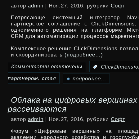
доступно
автор
admin
| Ноя.27, 2016, рубрики
Софт
в
в
Потрясающе системный интегратор Navi
«Сколково»центр
партнерское соглашение с ClickDimensions,
России
НИОКР
одноименного решения на платформе Micro
CRM для автоматизации процессов маркетинг
в
Комплексное решение ClickDimensions позвол
области
и скоординировать
(подробнее…)
ПО
Комментарии
отключены
:
ClickDimensio
к
для
,
партнером
стал
записи
подробнее...
энергетики
Navicon
Облака на цифровых вершинах
стал
рассеиваются
партнером
автор
admin
| Ноя.27, 2016, рубрики
Софт
ClickDimensions
Форум «Цифровые вершины» на площадк
академии народного хозяйства и госслужб