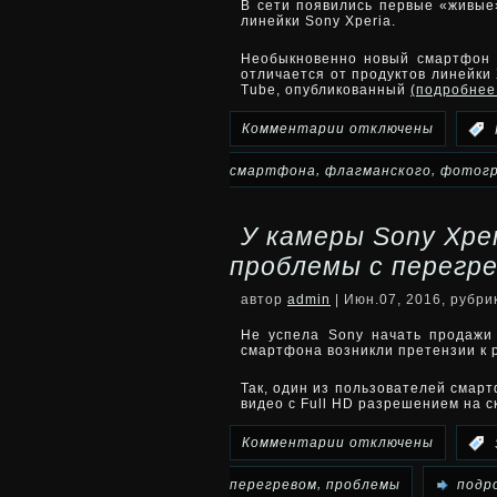
В сети появились первые «живые
линейки Sony Xperia.
смартфона
Необыкновенно новый смартфон 
отличается от продуктов линейки
Sony
Tube, опубликованный
(подробне
Xperia
к
Комментарии
отключены
:
F8331
записи
,
,
смартфона
флагманского
фотог
Опубликованы
У камеры Sony Xpe
фотографии
проблемы с перегр
флагманского
автор
admin
| Июн.07, 2016, рубр
смартфона
Не успела Sony начать продажи 
смартфона возникли претензии к 
Sony
Так, один из пользователей смар
видео с Full HD разрешением на с
Xperia
к
Комментарии
отключены
:
F8331
записи
,
перегревом
проблемы
подро