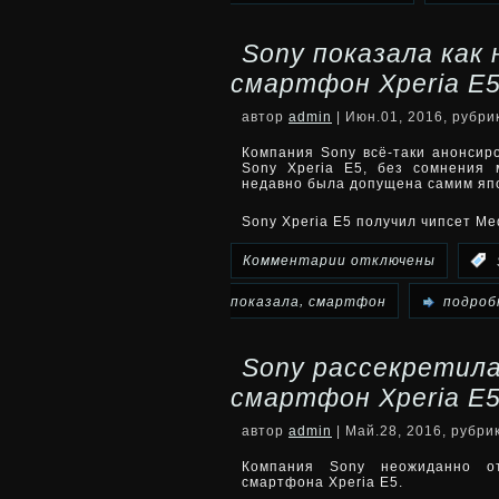
У
Sony показала как 
камеры
смартфон Xperia E
Sony
автор
admin
| Июн.01, 2016, рубр
Xperia
Компания Sony всё-таки анонсир
Sony Xperia E5, без сомнения 
недавно была допущена самим яп
X
Sony Xperia E5 получил чипсет M
наблюдаются
к
Комментарии
отключены
:
проблемы
записи
,
показала
смартфон
подробн
с
Sony
перегревом
Sony рассекретил
показала
смартфон Xperia E
как
автор
admin
| Май.28, 2016, рубри
нельзя
Компания Sony неожиданно от
смартфона Xperia E5.