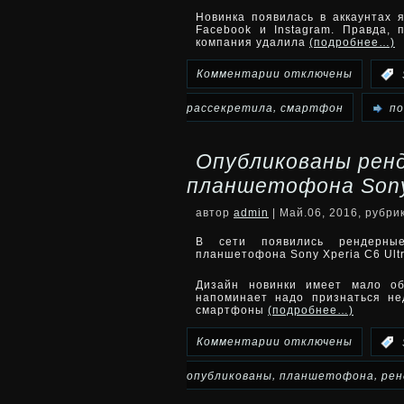
более
Новинка появилась в аккаунтах я
Facebook и Instagram. Правда, 
недорогой
компания удалила
(подробнее…)
смартфон
к
Комментарии
отключены
:
Xperia
записи
,
рассекретила
смартфон
по
E5
Sony
Опубликованы рен
рассекретила
планшетофона Sony 
впрямь
автор
admin
| Май.06, 2016, рубри
бюджетный
В сети появились рендерные
планшетофона Sony Xperia C6 Ultr
смартфон
Дизайн новинки имеет мало об
напоминает надо признаться н
Xperia
смартфоны
(подробнее…)
E5
к
Комментарии
отключены
:
записи
,
,
опубликованы
планшетофона
рен