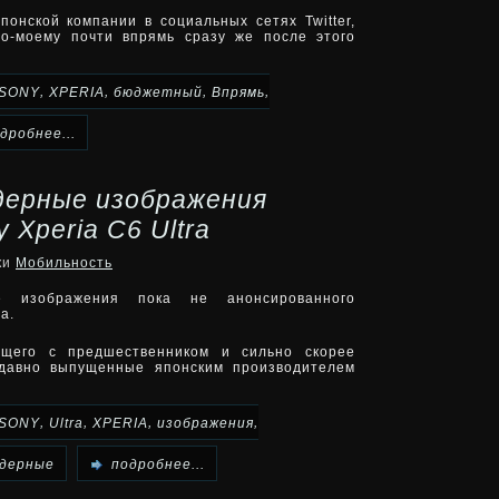
понской компании в социальных сетях Twitter,
по-моему почти впрямь сразу же после этого
,
,
,
,
SONY
XPERIA
бюджетный
Впрямь
дробнее...
дерные изображения
Xperia C6 Ultra
ки
Мобильность
 изображения пока не анонсированного
a.
щего с предшественником и сильно скорее
едавно выпущенные японским производителем
,
,
,
,
SONY
Ultra
XPERIA
изображения
дерные
подробнее...