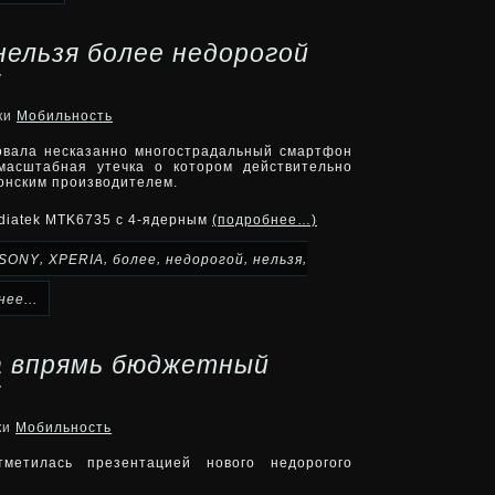
нельзя более недорогой
5
ики
Мобильность
овала несказанно многострадальный смартфон
масштабная утечка о котором действительно
онским производителем.
ediatek MTK6735 с 4-ядерным
(подробнее…)
,
,
,
,
,
SONY
XPERIA
более
недорогой
нельзя
ее...
а впрямь бюджетный
5
ки
Мобильность
метилась презентацией нового недорогого