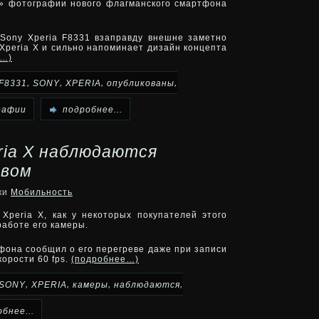
» фотографии нового флагманского смартфона
Sony Xperia F8331 взаправду внешне заметно
 Xperia X и сильно напоминает дизайн концепта
е…)
,
,
,
,
F8331
SONY
XPERIA
опубликованы
рафии
подробнее...
ria X наблюдаются
евом
ики
Мобильность
Xperia X, как у некоторых покупателей этого
работе его камеры.
тфона сообщил о его перегреве даже при записи
корости 60 fps.
(подробнее…)
,
,
,
,
SONY
XPERIA
камеры
наблюдаются
бнее...