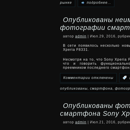
записи
рынке
подробнее...
Sony
Опубликованы неи
Xperia
фотографии смартф
F8331
автор
admin
| Июл.29, 2016, рубр
появится
В сети появилось несколько но
Xperia F8331.
на
Несмотря на то, что Sony Xperia 
что и говорить функциональн
рынке
преемником последнего смартфон
под
к
Комментарии
отключены
:
именем
записи
,
,
опубликованы
смартфона
фотог
Xperia
Опубликованы
Опубликованы фот
XR
неимоверно
смартфона Sony Xp
новые
автор
admin
| Июл.21, 2016, рубр
фотографии