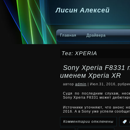
Лисин Алексей
Главная
Драйвера
Тег: XPERIA
Sony Xperia F8331 
именем Xperia XR
автор
admin
| Июл.31, 2016, рубр
Судя по последним слухам, нес
Sony Xperia F8331 может дебютир
Источники уточняют, что анонс н
2016. А в Sony уже успели сообщ
к
Комментарии
отключены
: