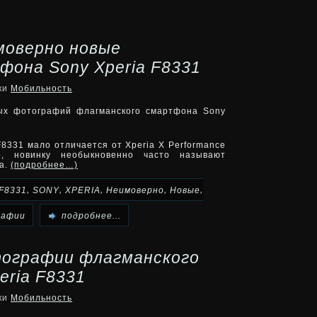
моверно новые
она Sony Xperia F8331
ики
Мобильность
вых фотографий флагманского смартфона Sony
F8331 мало отличается от Xperia X Performance
о, новинку необыкновенно часто называют
а.
(подробнее…)
,
,
,
,
,
F8331
SONY
XPERIA
Неимоверно
Новые
рафии
подробнее...
ографии флагманского
eria F8331
ики
Мобильность