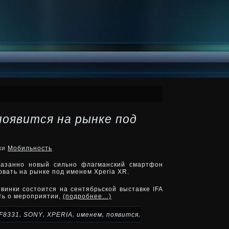
появится на рынке под
ики
Мобильность
казанно новый сильно флагманский смартфон
овать на рынке под именем Xperia XR.
овинки состоится на сентябрьской выставке IFA
ить о мероприятии,
(подробнее…)
,
,
,
,
,
F8331
SONY
XPERIA
именем
появится