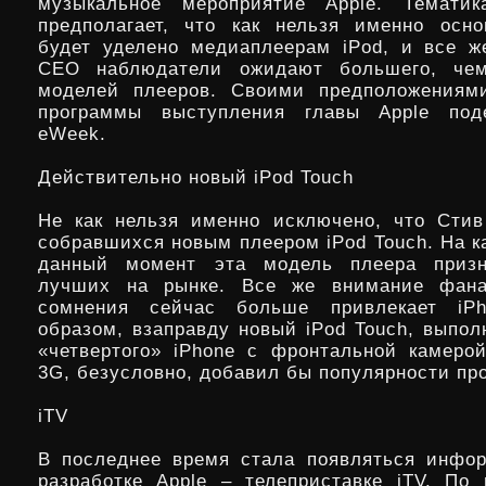
музыкальное мероприятие Apple. Тематик
предполагает, что как нельзя именно осн
будет уделено медиаплеерам iPod, и все ж
CEO наблюдатели ожидают
большего, че
моделей плееров. Своими предположениями
программы выступления главы Apple под
eWeek.
Действительно новый iPod Touch
Не как нельзя именно исключено, что Сти
собравшихся новым плеером iPod Touch. На к
данный момент эта модель плеера приз
лучших на рынке. Все же внимание фана
сомнения сейчас больше привлекает iP
образом, взаправду новый iPod Touch, выпол
«четвертого» iPhone с фронтальной камеро
3G, безусловно, добавил бы популярности про
iTV
В последнее время стала появляться инфо
разработке Apple – телеприставке iTV. По