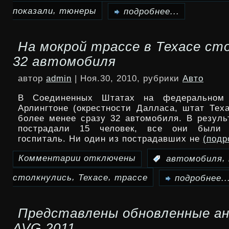
,
Тюнеры
показали
тюнеры
подробнее...
Merdad
На мокрой трассе в Техасе ст
вживую
32 автомобиля
показали
автор
admin
| Ноя.30, 2010, рубрики
Авто
первый
В Соединенных Штатах на федеральном
в
Арлингтоне (окрестности Далласа, штат Теха
более менее сразу 32 автомобиля. В резуль
мире
пострадали 15 человек, все они были 
госпиталь. Ни один из пострадавших не
(под
Porsche
Cayenne
Комментарии
отключены
,
:
автомобиля
к
с
,
,
столкнулись
Техасе
трассе
записи
подробнее..
заваренными
На
Представлены обновленные а
задними
мокрой
AVG 2011