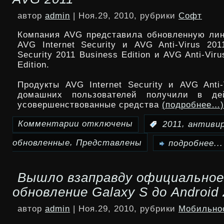
дверьми
трассе
автор
admin
| Ноя.29, 2010, рубрики
Софт
в
Компания AVG представила обновленную лин
Техасе
AVG Internet Security и AVG Anti-Virus 201
Security 2011 Business Edition и AVG Anti-Vir
столкнулись
Edition.
32
Продукты AVG Internet Security и AVG Anti-
автомобиля
домашних пользователей получили в дей
усовершенствованные средства
(подробнее…)
Комментарии
отключены
,
:
2011
антиви
к
,
обновленные
Представлены
записи
подробнее...
Представлены
Вышло взаправду официальное
обновленные
обновление Galaxy S до Android 
антивирусы
автор
admin
| Ноя.29, 2010, рубрики
Мобильно
AVG