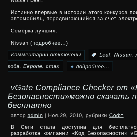
Nissan Leaf.
S
Истинно впервые в истории этого конкурса п
до
автомобиль, передвигающийся за счет электр
Android
Семёрка лучших:
2.2
Nissan
(подробнее…)
Froyo
Комментарии
отключены
,
,
:
Leaf
Nissan
к
,
,
года
Европе
стал
записи
подробнее...
«Автомобилем
vGate Compliance Checker от «
года»
Безопасности»можно скачать 
в
бесплатно
Европе
автор
admin
| Ноя.29, 2010, рубрики
Софт
стал
В Сети стала доступна для бесплатног
Nissan
разработка компании «Код Безопасности» vG