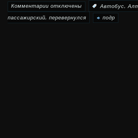
Комментарии
отключены
,
:
Автобус
Ал
моему
к
бесплатно
,
пассажирский
перевернулся
записи
подр
На
Алтае
перевернулся
пассажирский
автобус