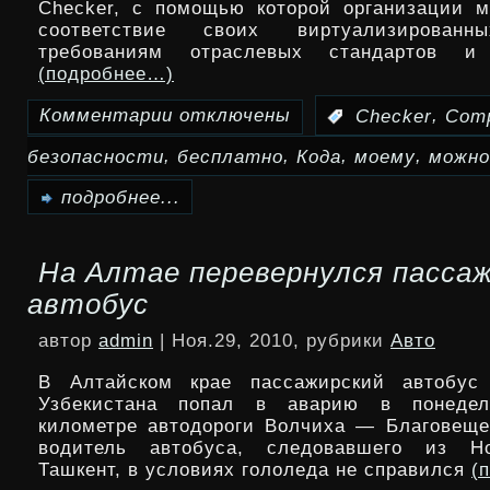
Checker, с помощью которой организации м
Leaf
соответствие своих виртуализированн
требованиям отраслевых стандартов и 
(подробнее…)
Комментарии
отключены
,
:
Checker
Comp
к
,
,
,
,
безопасности
бесплатно
Кода
моему
можно
записи
vGate
подробнее...
Compliance
На Алтае перевернулся пасса
Checker
автобус
от
автор
admin
| Ноя.29, 2010, рубрики
Авто
«Кода
В Алтайском крае пассажирский автобус
Безопасности»можно
Узбекистана попал в аварию в понедел
километре автодороги Волчиха — Благовещ
скачать
водитель автобуса, следовавшего из Н
Ташкент, в условиях гололеда не справился
(
по-