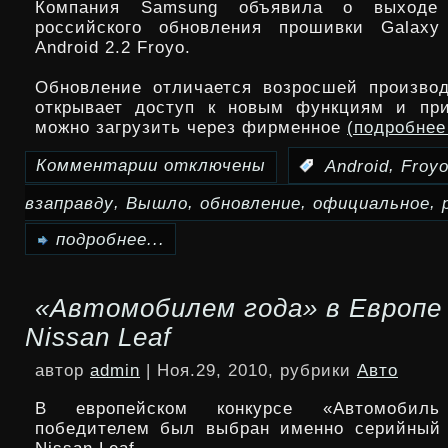
Компания Samsung объявила о выходе 
2011
российского обновления прошивки Galax
Android 2.2 Froyo.
Обновление отличается возросшей произво
открывает доступ к новым функциям и при
можно загрузить через фирменное
(подробне
Комментарии
отключены
,
:
Android
Froy
к
,
,
,
,
взаправду
Вышло
обновление
официальное
записи
Вышло
подробнее...
взаправду
«Автомобилем года» в Европе
официальное
Nissan Leaf
русское
автор
admin
| Ноя.29, 2010, рубрики
Авто
обновление
В европейском конкурсе «Автомобил
Galaxy
победителем был выбран именно серийный 