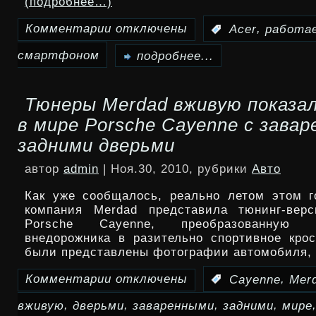
(подробнее…)
Комментарии
отключены
,
:
Acer
работа
к
смартфоном
записи
подробнее...
Acer
Тюнеры Merdad вживую показа
работает
в мире Porsche Cayenne с зава
над
задними дверьми
WP7-
автор
admin
| Ноя.30, 2010, рубрики
Авто
смартфоном
Как уже сообщалось, реально летом этом г
компания Merdad представила тюнинг-верс
Porsche Cayenne, преобразованную 
внедорожника в разительно спортивное крос
были представлены фотографии автомобиля,
Комментарии
отключены
,
:
Cayenne
Mer
к
,
,
,
,
вживую
дверьми
заваренными
задними
мире
записи