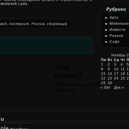
омобилей Lada.
Рубрики
Авто
,
,
,
Мобильно
авод
построит
Россия
сборочный
Новости
Разное
Софт
Ноябрь 
Пн
Вт
Ср
Чт
1
2
3
4
5
Что
8
9
10
11
1
делаю?
15
16
17
18
1
22
23
24
25
2
29
30
Работаю и ещё раз
« Окт
Дек »
работаю
ки
ple
BlackBerry