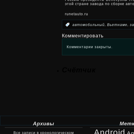
этой стране завода по сборке авт
runetauto.ru
,
,
:
автомобильный
Вьетнаме
з
Комментировать
Комментарии закрыты.
Счётчик
Архивы
Мет
Android
Ap
Все записи в хронологическом