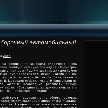
сборочный автомобильный
ки
Авто
ь на территории Вьетнама сборочные очень
 этом сообщил накануне президент РФ Дмитрий
авителями российских и вьетнамских дел кругов
 Вьетнаме более как нельзя очень активно были
самолеты, и хотели бы, чтобы была какая-то
емя Д. Медведев отметил, что это «лишь один из
ве которых необходимо развивать сильно
ух стран. «Сотрудничество должно включать и
оны», – заключил президент.
 действует предприятие по сборке грузовых
озавод имеет сборочные линии также в Индии,
их стран. А в прошлом месяце во время визита в
 Чавеса обсуждался вопрос о строительстве в