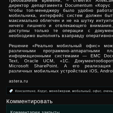
требованием времени, – отметил Алексан
директор департамента Documentum «Корус 
Чтобы топ-менеджеру было удобно работа
мобильника, интерфейс систем должен быт
максимально облегчен и не на шутку интуит
ничего лишнего и отвлекающего внимание
доступны только те операции с докумен
необходимо выполнять взаправду оперативно»
Решение «Реально мобильный офис» мож
различными программно-аппаратными п
информационными системами — EMC Docu
Text, Oracle UCM, «1C. Документооборот
Microsoft SharePoint. А его реализаци
различных мобильных устройствах iOS, Android
astera.ru
,
,
,
,
,
:
Консалтинг
Корус
менеджерам
мобильный
офис
очень
Комментировать
Комментарии закрыты.