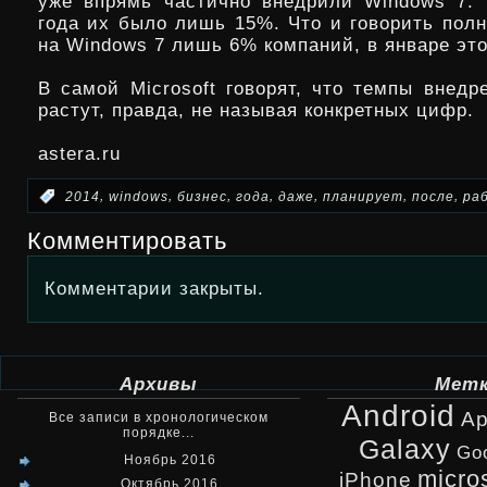
уже впрямь частично внедрили Windows 7. 
года их было лишь 15%. Что и говорить пол
на Windows 7 лишь 6% компаний, в январе эт
В самой Microsoft говорят, что темпы внедр
растут, правда, не называя конкретных цифр.
astera.ru
,
,
,
,
,
,
,
:
2014
windows
бизнес
года
даже
планирует
после
ра
Комментировать
Комментарии закрыты.
Архивы
Мет
Android
Ap
Все записи в хронологическом
порядке...
Galaxy
Go
Ноябрь 2016
micro
iPhone
Октябрь 2016