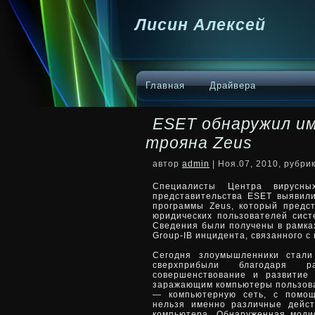
Лисин Алексей
Главная
Драйвера
ESET обнаружил и
трояна Zeus
автор
admin
| Ноя.07, 2010, рубри
Специалисты Центра вирусны
представительства ESET выявил
программы Zeus, который предст
юридических пользователей сис
Сведения были получены в рамка
Group-IB инцидента, связанного с
Сегодня злоумышленники стали
сверхприбыли благодаря р
совершенствование и развитие
заражающим компьютеры пользова
— компьютерную сеть, с помощ
нельзя именно различные дейст
компьютера. Обнаруженная моди