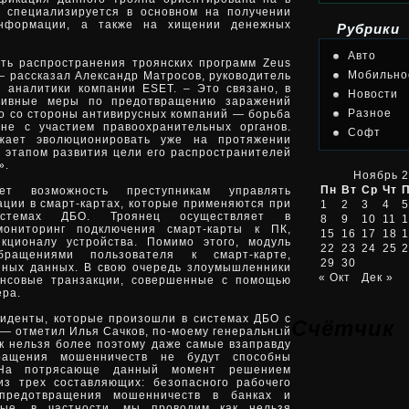
и специализируется в основном на получении
информации, а также на хищении денежных
Рубрики
Авто
ть распространения троянских программ Zeus
Мобильно
— рассказал Александр Матросов, руководитель
 аналитики компании ESET. – Это связано, в
Новости
ктивные меры по предотвращению заражений
Разное
о со стороны антивирусных компаний — борьба
не с участием правоохранительных органов.
Софт
жает эволюционировать уже на протяжении
м этапом развития цели его распространителей
».
Ноябрь 
Пн
Вт
Ср
Чт
т возможность преступникам управлять
ции в смарт-картах, которые применяются при
1
2
3
4
5
истемах ДБО. Троянец осуществляет в
8
9
10
11
1
мониторинг подключения смарт-карты к ПК,
15
16
17
18
1
кционалу устройства. Помимо этого, модуль
22
23
24
25
2
ращениями пользователя к смарт-карте,
29
30
нных данных. В свою очередь злоумышленники
« Окт
Дек »
ансовые транзакции, совершенные с помощью
ера.
иденты, которые произошли в системах ДБО с
Счётчик
— отметил Илья Сачков, по-моему генеральный
ак нельзя более поэтому даже самые взаправду
ращения мошенничеств не будут способны
 На потрясающе данный момент решением
з трех составляющих: безопасного рабочего
 предотвращения мошенничеств в банках и
рые, в частности, мы проводим как нельзя