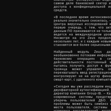
самом деле банковский сектор 
доступа к конфиденциальной 
средств.
«В последнее время интенсивнос
реально значительно снизилась, 
Центра вирусных исследований и
первую очередь, с тем, что а
данным ПО принимаются не тольк
ведется на международном уров
Несмотря на это Zeus продол
нескольких лет, и с каждым новы
становятся все более серьезными
Найденный модуль Zeus дае
необыкновенно потоками информа
банковских операциях в с
действительности постоянный 
пытаясь получить доступ к фун
троянца может управлять об
перехватывать ввод регистрацио
контролируют не на шутку фин
смарт-карт, с удаленного компьют
«Сегодня мы уже расследуем инц
двухфакторной аутентификацией, 
директор компании Group-IB. – К
современные системы предотв
уберечь пользователей ДБО.
проблемы может быть симбиоз и
места пользователя, системы
успешных расследований, кото