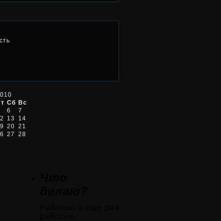
сть
2010
Пт
Сб
Вс
6
7
2
13
14
9
20
21
6
27
28
Что
делаю?
Работаю и ещё раз
работаю