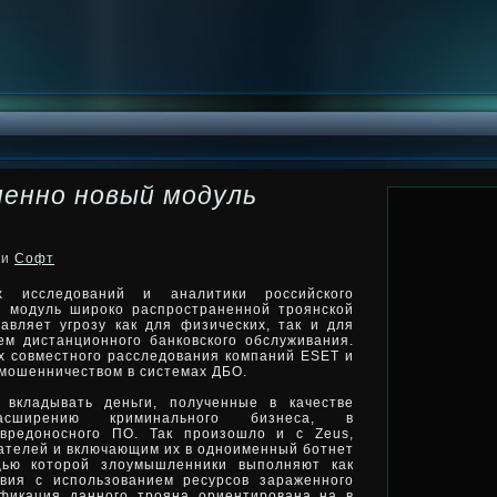
менно новый модуль
ки
Софт
х исследований и аналитики российского
и модуль широко распространенной троянской
авляет угрозу как для физических, так и для
тем дистанционного
банковского обслуживания.
х совместного расследования компаний ESET и
 мошенничеством в системах ДБО.
 вкладывать деньги, полученные в качестве
асширению криминального бизнеса, в
 вредоносного ПО. Так произошло и с Zeus,
телей и включающим их в одноименный ботнет
ью которой злоумышленники выполняют как
вия с использованием ресурсов зараженного
фикация данного трояна ориентирована на в