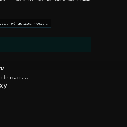
.
,
,
овый
обнаружил
трояна
ки
ple
BlackBerry
xy