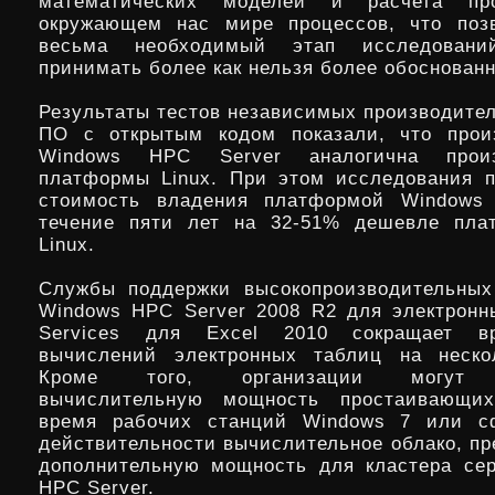
математических моделей и расчета пр
окружающем нас мире процессов, что позв
весьма необходимый этап исследован
принимать более как нельзя более обоснован
Результаты тестов независимых производител
ПО с открытым кодом показали, что произ
Windows HPC Server аналогична произв
платформы Linux. При этом исследования п
стоимость владения платформой Windows
течение пяти лет на 32-51% дешевле пла
Linux.
Службы поддержки высокопроизводительных
Windows HPC Server 2008 R2 для электрон
Services для Excel 2010 сокращает в
вычислений электронных таблиц на нескол
Кроме того, организации могут и
вычислительную мощность простаивающи
время рабочих станций Windows 7 или с
действительности вычислительное облако, п
дополнительную мощность для кластера се
HPC Server.