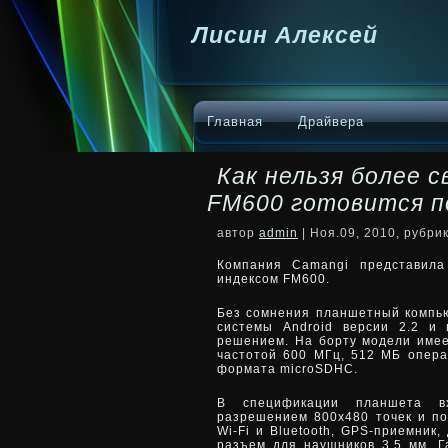
Лисин Алексей
Главная
Драйвера
Как нельзя более 
FM600 готовится п
автор
admin
| Ноя.09, 2010, рубри
Компания Camangi представила
индексом FM600.
Без сомнения планшетный компь
системы Android версии 2.2 и
решением. На борту модели
име
частотой 600 МГц, 512 МБ опера
формата microSDHC.
В спецификации планшета в
разрешением 800х480 точек и под
Wi-Fi и Bluetooth, GPS-приемник,
разъем для наушников 3,5 мм. Г