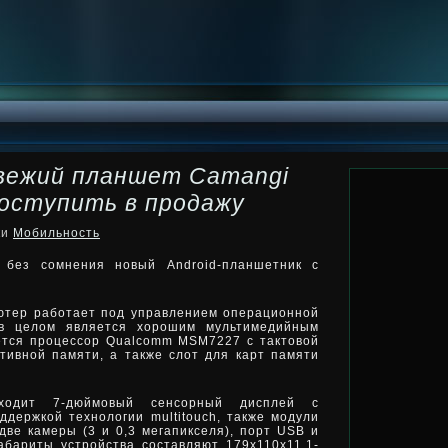
свежий планшет Camangi
оступить в продажу
ки
Мобильность
 без сомнения новый Android-планшетник с
ютер работает под управлением операционной
 в целом является хорошим мультимедийным
ется процессор Qualcomm MSM7227 с тактовой
тивной памяти, а также слот для карт памяти
ходит 7-дюймовый сенсорный дисплей с
держкой технологии multitouch, также модули
 две камеры (3 и 0,3 мегапикселя), порт USB и
абариты устройства составляют 179x110x11,1-