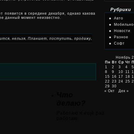
Рубрики
т появится в середине декабря, однако какова
нее данный момент неизвестно.
Авто
Мобильно
Новости
Разное
,
,
,
,
,
ится
нельзя
Планшет
поступить
продажу
Софт
Ноябрь 
Пн
Вт
Ср
Чт
1
2
3
4
5
8
9
10
11
1
15
16
17
18
1
22
23
24
25
2
29
30
« Окт
Дек »
Что
делаю?
Работаю и ещё раз
работаю