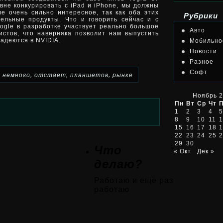
не конкурировать с iPad и iPhone, мы должны
е очень сильно интересное, так как оба этих
Рубрики
ельные продукты. Что и говорить сейчас и с
ogle в разработке участвует реально большое
Авто
истов, что наверняка позволит нам выпустить
адеются в NVIDIA.
Мобильно
Новости
Разное
Софт
,
,
,
,
немного
отстает
планшетов
рынке
Ноябрь 
Пн
Вт
Ср
Чт
1
2
3
4
5
8
9
10
11
1
15
16
17
18
1
22
23
24
25
2
29
30
Что
« Окт
Дек »
делаю?
Работаю и ещё раз
работаю