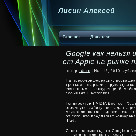
Лисин Алексей
Главная
Драйвера
Google как нельзя
от Apple на рынке
автор
admin
| Ноя.13, 2010, рубри
На пресс-конференции, посвящен
третьем квартале, руководств
связанных с конкуренцией моби
сообщает Еlectronista.
Гендиректор
NVIDIA Дженсен Хуан
огромную работу по адаптаци
медиапланшетов, однако пока эт
от того, что предлагает конкурен
iPad.
Стоит напомнить, что Google и N
— Android-планшеты будут в ос