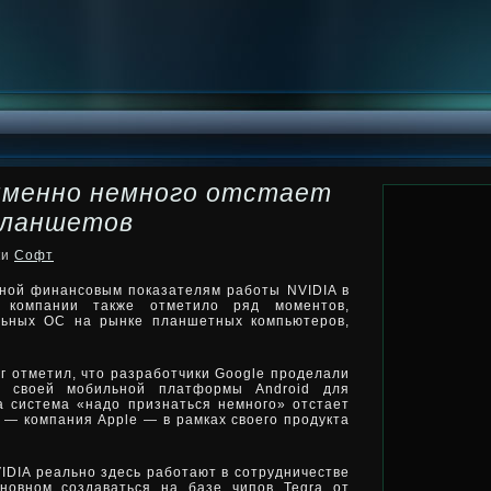
 именно немного отстает
 планшетов
ки
Софт
ной финансовым показателям работы NVIDIA в
о компании также отметило ряд моментов,
льных ОС на рынке планшетных компьютеров,
г отметил, что разработчики Google проделали
и своей мобильной платформы Android для
а система «надо признаться немного» отстает
т — компания Apple — в рамках своего продукта
VIDIA реально здесь работают в сотрудничестве
новном создаваться на базе чипов Tegra от