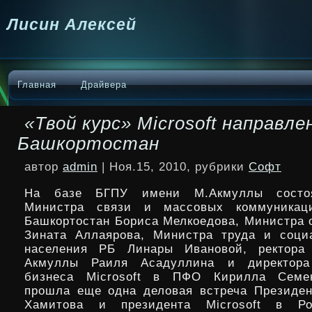
Лисин Алексей
Главная
Драйвера
«Твой курс» Microsoft направле
Башкортостан
автор
admin
| Ноя.15, 2010, рубрики
Софт
На базе БГПУ имени М.Акмуллы состоя
Министра связи и массовых коммуникац
Башкортостан Бориса Мелкоедова, Министра 
Зината Аллаярова, Министра труда и соци
населения РБ Линары Ивановой, ректор
Акмуллы Раиля Асадуллина и директора
бизнеса Microsoft в ПФО Кирилла Семе
прошла еще одна деловая встреча Президе
Хамитова и президента Microsoft в Ро