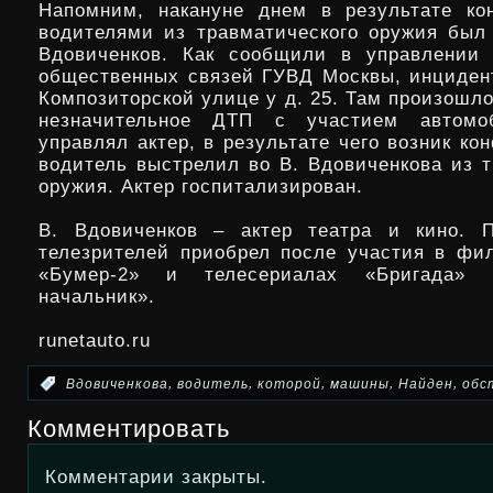
Напомним, накануне днем в результате ко
водителями из травматического оружия был 
Вдовиченков. Как сообщили в управлении
общественных связей ГУВД Москвы, инциден
Композиторской улице у д. 25. Там произошл
незначительное ДТП с участием автомо
управлял актер, в результате чего возник ко
водитель выстрелил во В. Вдовиченкова из т
оружия. Актер госпитализирован.
В. Вдовиченков – актер театра и кино. П
телезрителей приобрел после участия в фи
«Бумер-2» и телесериалах «Бригада» 
начальник».
runetauto.ru
,
,
,
,
,
:
Вдовиченкова
водитель
которой
машины
Найден
обс
Комментировать
Комментарии закрыты.