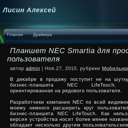
Лисин Алексей
Главная
Драйвера
Планшет NEC Smartia для про
пользователя
автор
admin
| Ноя.27, 2010, рубрики
Мобильно
В декабре в продажу поступит не на шутк
бизнес-планшета NEC LifeTouch, де
ориентированная на рядового пользователя.
Разработчики компании NEC по всей видимо
моему немного расширить круг пользоват
бизнес-планшета NEC LifeTouch. Как нель
версия устройства носит более менее назван
обладает несколько другим пользовательски