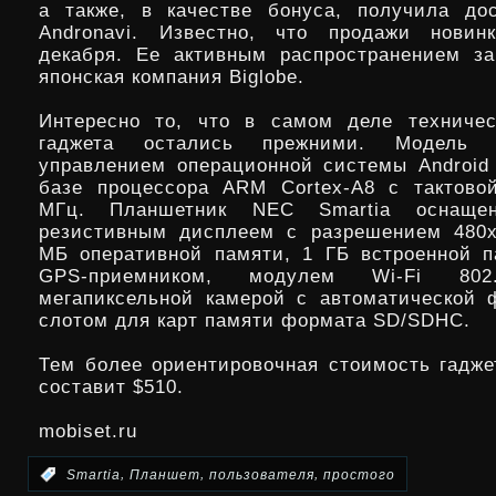
а также, в качестве бонуса, получила до
Andronavi. Известно, что продажи новин
декабря. Ее активным распространением з
японская компания Biglobe.
Интересно то, что в самом деле техничес
гаджета остались прежними. Модель 
управлением операционной системы Android 
базе процессора ARM Cortex-A8 с тактово
МГц. Планшетник NEC Smartia оснаще
резистивным дисплеем с разрешением 480х
МБ оперативной памяти, 1 ГБ встроенной п
GPS-приемником, модулем Wi-Fi 802
мегапиксельной камерой с автоматической 
слотом для карт памяти формата SD/SDHC.
Тем более ориентировочная стоимость гадже
составит $510.
mobiset.ru
,
,
,
:
Smartia
Планшет
пользователя
простого