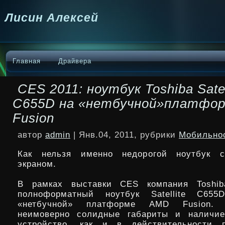
Лисин Алексей
Главная
Драйвера
CES 2011: ноутбук Toshiba Satel
C655D на «нетбучной»платфо
Fusion
автор
admin
| Янв.04, 2011, рубрики
Мобильно
Как нельзя именно недорогой ноутбук 
экраном.
В рамках выставки CES компания Toshib
полноформатный ноутбук Satellite C65
«нетбучной» платформе AMD Fusion.
неимоверно солидные габариты и наличие
устройство, как и в действительности п