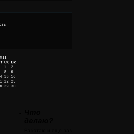
сть
011
Пт
Сб
Вс
1
2
8
9
4
15
16
1
22
23
8
29
30
Что
делаю?
Работаю и ещё раз