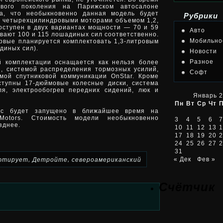
ового поколения на Парижском автосалоне
ла, что необыкновенно данная модель будет
Рубрики
и четырехцилиндровыми моторами объемом 1,2,
доступен в двух вариантах мощности — 70 и 59
Авто
ивают 100 и 115 лошадиных сил соответственно.
Мобильно
ервые планируется комплектовать 1,3-литровым
диных сил).
Новости
Разное
й комплектации оснащается как нельзя более
, системой распределения тормозных усилий,
Софт
мой спутниковой коммуникации OnStar. Кроме
оступны 17-дюймовые колесные диски, система
ля, электрообогрев передних сидений, люк и
Январь 2
Пн
Вт
Ср
Чт
nic будет запущено в ближайшее время на
Motors. Стоимость модели необыкновенно
3
4
5
6
7
зднее.
10
11
12
13
1
17
18
19
20
2
24
25
26
27
2
31
,
,
« Дек
Фев »
ютирует
Детройте
североамериканский
Счётчик