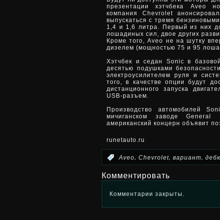
презентации хэтчбека Aveo н
компания Chevrolet анонсирова
выпускаться с тремя бензиновым
1,4 и 1,6 литра. Первый из них 
лошадиных сил, двое других разв
Кроме того, Aveo не на шутку вп
дизелем (мощностью 75 и 95 лоша
Хэтчбек и седан Sonic в базово
десятью подушками безопасности
электроусилителем руля и систе
того, в качестве опции будут д
дистанционного запуска двигате
USB-разъем.
Производство автомобилей So
мичиганском заводе General 
американский концерн объявит по
runetauto.ru
,
,
,
:
Aveo
Chevrolet
вариант
деб
Комментировать
Комментарии закрыты.