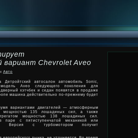
тирует
 вариант Chevrolet Aveo
ки
Авто
а Детройтский автосалон автомобиль Sonic,
 модель Aveo следующего поколения для
идверный хэтчбек и седан появятся в продаже
Европе машина
действительно по-прежнему будет
двумя вариантами двигателей — атмосферным
и мощностью 135 лошадиных сил, а также
агрегатом мощностью 138 лошадиных сил.
в паре с пятиступенчатой механикой или
том. Версия с турбомотором получит
я европейского рынка, не уточняется. Во время