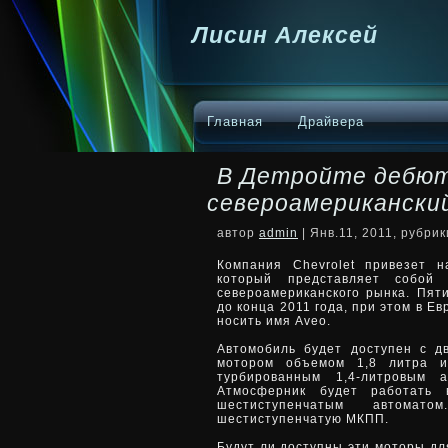
Лисин Алексей
Главная
Драйвера
В Детройте дебю
североамериканский
автор
admin
| Янв.11, 2011, рубри
Компания Chevrolet привезет н
который представляет собой
североамериканского рынка. Пят
до конца 2011 года, при этом в 
носить имя Aveo.
Автомобиль будет доступен с 
мотором объемом 1,8 литра 
турбированным 1,4-литровым 
Атмосферник будет работать 
шестиступенчатым автома
шестиступенчатую МКПП.
Будут ли доступны эти моторы дл