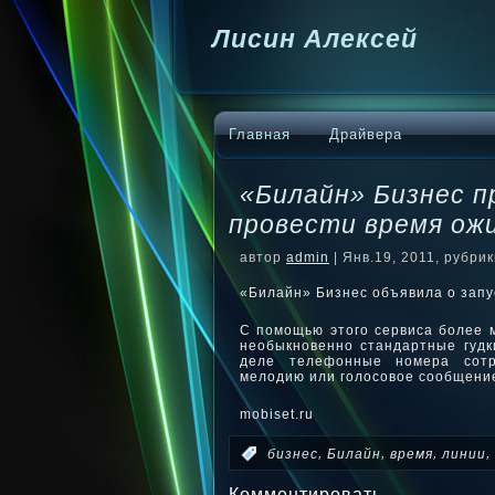
Лисин Алексей
Главная
Драйвера
«Билайн» Бизнес п
провести время ожи
автор
admin
| Янв.19, 2011, рубри
«Билайн» Бизнес объявила о запу
С помощью этого сервиса более 
необыкновенно стандартные гудк
деле телефонные номера
сот
мелодию или голосовое сообщени
mobiset.ru
,
,
,
,
:
бизнес
Билайн
время
линии
Комментировать