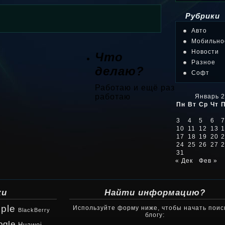
Рубрики
Авто
Мобильно
Новости
Что
Разное
делаю?
Софт
Работаю и ещё раз
работаю
Январь 2
Пн
Вт
Ср
Чт
3
4
5
6
7
10
11
12
13
1
17
18
19
20
2
24
25
26
27
2
31
« Дек
Фев »
ки
Найти информацию?
ple
Используйте форму ниже, чтобы начать поис
BlackBerry
блогу:
ogle
Huawei