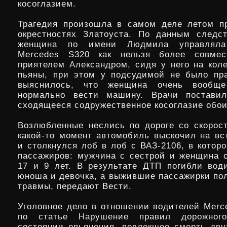
косоглазием.
Трагедия произошла в самом деле летом п
окрестностях Златоуста. По данным следст
женщина по имени Людмила управляла
Mercedes S320 как нельзя более совме
приятелем Александром, сидя у него на кол
пьяны, при этом у подсудимой не было пра
выяснилось, что женщина очень вообще
нормально вести машину. Врачи поставил
сходящееся содружественное косоглазие обои
Возлюбленные неслись по дороге со скорост
какой-то момент автомобиль выскочил на вс
и столкнулся лоб в лоб с ВАЗ-2106, в котор
пассажиров: мужчина с сестрой и женщина 
17 и 9 лет. В результате ДТП погибли вод
юноша и девочка, а выжившие пассажирки по
травмы, передают Вести.
Уголовное дело в отношении водителей Merc
по статье Нарушение правил дорожног
состоянии опьянения, повлекшее смерть дву