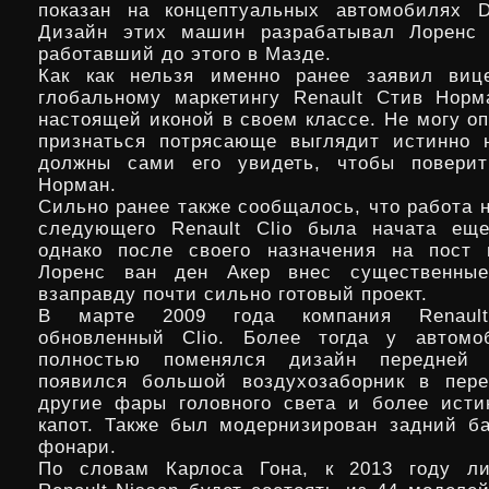
показан на концептуальных автомобилях D
Дизайн этих машин разрабатывал Лоренс 
работавший до этого в Мазде.
Как как нельзя именно ранее заявил вице
глобальному маркетингу Renault Стив Норма
настоящей иконой в своем классе. Не могу оп
признаться потрясающе выглядит истинно 
должны сами его увидеть, чтобы повери
Норман.
Сильно ранее также сообщалось, что работа 
следующего Renault Clio была начата еще
однако после своего назначения на пост 
Лоренс ван ден Акер внес существенны
взаправду почти сильно готовый проект.
В марте 2009 года компания Renault
обновленный Clio. Более тогда у автомо
полностью поменялся дизайн передней 
появился большой воздухозаборник в пере
другие фары головного света и более ист
капот. Также был модернизирован задний б
фонари.
По словам Карлоса Гона, к 2013 году ли