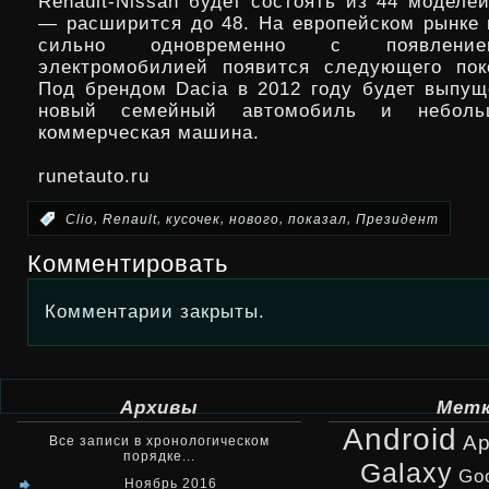
Renault-Nissan будет состоять из 44 моделей
— расширится до 48. На европейском рынке 
сильно одновременно с появлени
электромобилией появится следующего пок
Под брендом Dacia в 2012 году будет выпущ
новый семейный автомобиль и неболь
коммерческая машина.
runetauto.ru
,
,
,
,
,
:
Clio
Renault
кусочек
нового
показал
Президент
Комментировать
Комментарии закрыты.
Архивы
Мет
Android
Ap
Все записи в хронологическом
порядке...
Galaxy
Go
Ноябрь 2016