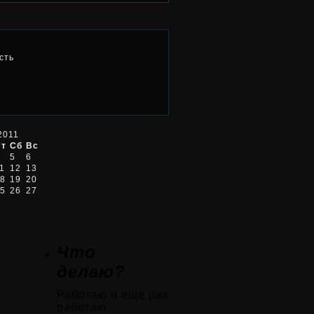
сть
2011
Пт
Сб
Вс
5
6
1
12
13
8
19
20
5
26
27
Что
делаю?
Работаю и ещё раз
работаю