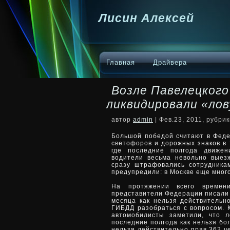
Лисин Алексей
Главная
Драйвера
Возле Павелецкого
ликвидировали «ло
автор
admin
| Фев.23, 2011, рубри
Большой победой считают в Феде
светофоров и дорожных знаков в 
где последние полгода движен
водители весьма невольно
выез
сразу штрафовались сотрудник
предупредили: в Москве еще много
На протяжении всего времен
представители Федерации писали 
месяца как нельзя действительн
ГИБДД разобраться с вопросом. 
автомобилисты заметили, что 
последние полгода как нельзя бо
нельзя действительно прав 362 ч