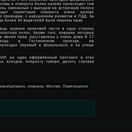
осквы и повороте более налево происходят тем
ень связанные с выездом на встречную полосу
одит траектория поворота очень налево
о проводам, с нарушением разметки и ПДД. За
ода более 40 водителей были лишены прав.
лицы ширина проезжей части в одну сторону
олутора полос. Кроме того, ловушки, которые
е менее прав, расставлены у очень дома N 17
оезду, в Гостиничном проезде, на
 проездах Заревый и Шокальского и на улице
ФАР, на один оформленный протокол в этих
х исходов, попросту говоря, десять случаев
,
,
,
иквидировали
ловушку
Москве
Павелецкого