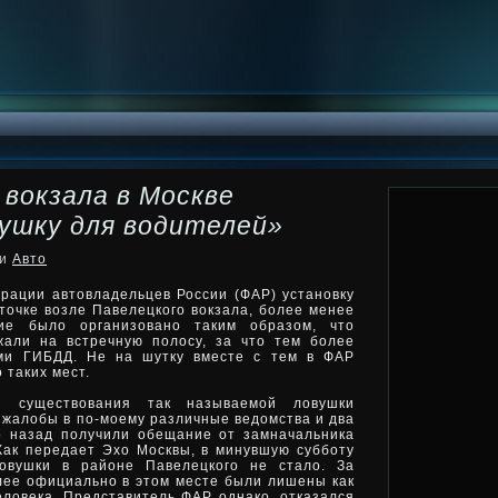
 вокзала в Москве
вушку для водителей»
ки
Авто
рации автовладельцев России (ФАР) установку
точке возле Павелецкого вокзала, более менее
ие было организовано таким образом, что
жали на встречную полосу, за что тем более
ами ГИБДД. Не на шутку вместе с тем в ФАР
 таких мест.
и существования так называемой ловушки
жалобы в по-моему различные ведомства и два
о назад получили обещание от замначальника
Как передает Эхо Москвы, в минувшую субботу
ловушки в районе Павелецкого не стало. За
лее официально в этом месте были лишены как
еловека. Представитель ФАР, однако, отказался