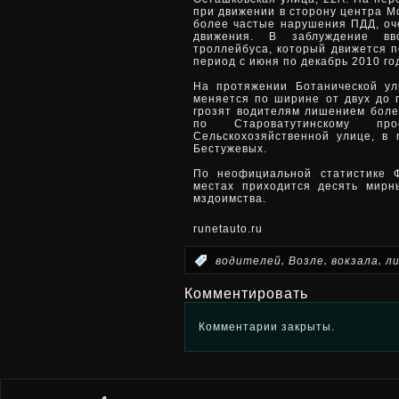
при движении в сторону центра М
более частые нарушения ПДД, оч
движения. В заблуждение вв
троллейбуса, который движется п
период с июня по декабрь 2010 г
На протяжении Ботанической у
меняется по ширине от двух до п
грозят водителям лишением боле
по Староватутинскому пр
Сельскохозяйственной улице, в
Бестужевых.
По неофициальной статистике 
местах приходится десять мирны
мздоимства.
runetauto.ru
,
,
,
:
водителей
Возле
вокзала
л
Комментировать
Комментарии закрыты.