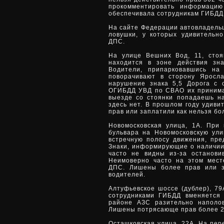
прокомментировать информацию
обеспечивала сотрудникам ГИБДД 
На сайте Федерации автовладельц
ловушки, у которых удивительн
ДПС.
На улице Вешних Вод, 11, сто
находится в зоне действия зн
Водители, припарковавшись на
поворачивают в сторону Яросла
нарушение знака 5,5 Дорога с 
ОГИБДД УВД по СВАО их принимаю
выезде со стоянки попадаешь н
здесь нет. В прошлом году удиви
прав или заплатили как нельзя б
Новомосковская улица, 1А. При
бульвара на Новомосковскую ул
встречную полосу движения, пре
Знаки, информирующие о наличии
часто не видны из-за останови
Неимоверно часто на этом мест
ДПС. Лишены более прав или з
водителей.
Алтуфьевское шоссе (дублер), 7
сотрудниками ГИБДД вменяется 
районе АЗС разительно наполо
Лишены потрясающе прав более 2
Осташковская улица, 22А. На пер