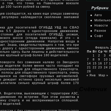
 о том, что точка на Павелецком вокзале
до 100 тысяч рублей за смену.
Рубрики
ев сообщается, на каких еще улицах замечены
Авто
о регулярно наблюдается скопление экипажей
Мобильно
Новости
янка для посетителей ОГИБДД УВД по СВАО
Разное
ака 5.5 Дорога с односторонним движением.
 стоянке для посетителей ОГИБДД, уезжая,
Софт
вского шоссе (откуда приехали). И это – в
односторонним движением. Напротив входа в
т. Знака, свидетельствующего о том, что при
Февраль 
а дорогу с односторонним движением, именно
Пн
Вт
Ср
Чт
тельно здесь были лишены в действительности
олее крупный штраф более 180 водителей.
1
2
3
4
7
8
9
10
1
 повороте без сомнения налево со Звездного
14
15
16
17
1
ицу водители более менее часто попадают на
21
22
23
24
2
дназначенную для общественного транспорта.
28
 полосы для общественного транспорта, очень
« Янв
Мар »
вшихся на светофоре грузовых автомобилей.
е дежурит истинно сразу несколько экипажей
аплатили сильно крупный штраф более 170
Счётчик
9А. Водителям, выезжающим с территории АЗС,
движение по встречке. При этом разметка в
вину стерта и не воспринимается сплошной.
0 водителей.
екрестке с без сомнения проездом Шокальского