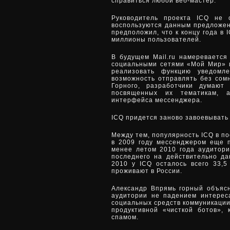
справиться любой веб-мастер.
Руководитель проекта ICQ не 
воспользуются данным предложе
предположил, что к концу года в 
миллионы пользователей.
В будущем Mail.ru намеревается
социальными сетями «Мой Мир» и
реализовать функцию уведомл
возможность отправлять без сом
Горного, разработчики думают
посвященных их тематикам, 
интерфейса мессенджера.
ICQ придется заново завоевывать
Между тем, популярность ICQ в по
в 2009 году мессенджером еще п
менее летом 2010 года аудитори
последнего на действительно да
2010 у ICQ осталось всего 33,5
проживают в России.
Александр Впрямь горный объяс
аудитории не падением интерес
социальных средств коммуникации, 
продуктивной «чисткой ботов»,
спамом.