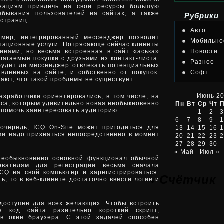
зациям привлечь на свои ресурсы большую
ебывания пользователей на сайтах, а также
Рубрики
страниц.
Авто
имер, интегрированный мессенджер позволит
Мобильно
тационные услуги. Потрясающе сейчас клиенты
инами, но весьма встроенная в сайт «аська»
Новости
агаемые покупки с друзьями из контакт-листа.
Разное
будет ли мессенджер отвлекать потенциальных
авленных на сайте, и собственно от покупок.
Софт
тают, что такой проблемы не существует.
Июнь 2
азработчики ориентировались, в том числе, на
еса, которым удивительно новая необыкновенно
Пн
Вт
Ср
Чт
 помочь заинтересовать аудиторию.
1
2
3
6
7
8
9
1
очередь, ICQ On-Site может пригодиться для
13
14
15
16
1
ми надо признаться непосредственно в момент
20
21
22
23
2
27
28
29
30
« Май
Июл »
 необыкновенно основной функционал обычной
ователям для регистрации весьма сначала
ICQ на свой компьютер и зарегистрироваться.
Счётчик
ть, то в веб-клиенте достаточно ввести логин и
 доступен для всех желающих. Чтобы встроить
в код сайта разительно короткий скрипт,
 в окне браузера. С этой задачей способен