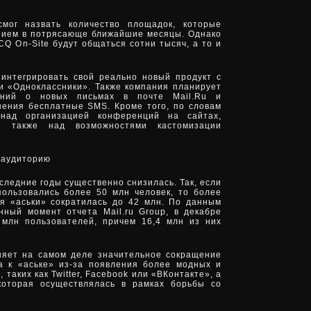
смог назвать количество площадок, которые
нием в потрясающе ближайшие месяцы. Однако
ICQ On-Site будут общаться сотни тысяч, а то и
 интегрировать свой реально новый продукт с
 «Одноклассники». Также компания планирует
ений о новых письмах в почте Mail.Ru и
нения бесплатные SMS. Кроме того, по словам
 над организацией конференций на сайтах,
а также над возможностями кастомизации
 аудиторию
следние годы существенно снизилась. Так, если
ользовались более 50 млн человек, то более
я «аськи» сократилась до 42 млн. По данным
нный момент отчета Mail.ru Group, в декабре
 млн пользователей, причем 16,4 млн из них
няет на самом деле значительное сокращение
а к «аське» из-за появления более модных и
таких как Twitter, Facebook или «ВКонтакте», а
 которая осуществлялась в рамках борьбы со