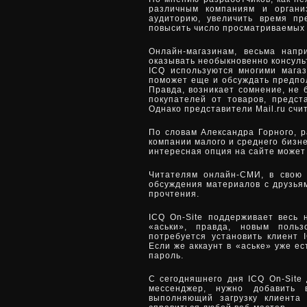
различным компаниям и органи
аудиторию, увеличить время пр
повысить число просматриваемых 
Онлайн-магазинам, весьма напр
оказывать необыкновенно консуль
ICQ используются многими магаз
поможет еще и обсуждать предпол
Правда, возникает сомнение, не 
покупателей от товаров, предст
Однако представители Mail.ru счи
По словам Александра Горного, р
компании малого и среднего бизн
интересная опция на сайте может
Читателям онлайн-СМИ, в свою 
обсуждения материалов с друзья
прочтения.
ICQ On-Site поддерживает весь
«аськи», правда, новым польз
потребуется установить клиент 
Если же аккаунт в «аське» уже ес
пароль.
С сегодняшнего дня ICQ On-Site
мессенджер, нужно добавить 
выполняющий загрузку клиента