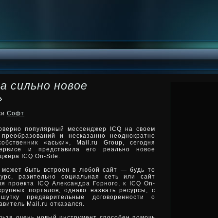
ла сильно новое
»
ки
Софт
моверно популярный мессенджер ICQ на своем
 преобразований и несказанно неоднократно
бственник «аськи», Mail.ru Group, сегодня
ервисе и представила
его реально новое
жера ICQ On-Site.
 может быть встроен в любой сайт — будь то
сурс, разительно социальная сеть или сайт
я проекта ICQ Александра Горного, к ICQ On-
крупных порталов, однако назвать ресурсы, с
шутку предварительные договоренности о
витель Mail.ru отказался.
льзя очень новый инструмент способен помочь