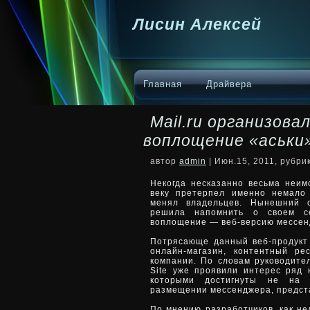
Лисин Алексей
Главная
Драйвера
Mail.ru организова
воплощение «аськи
автор
admin
| Июн.15, 2011, рубри
Некогда несказанно весьма неи
веку претерпел именно немало
менял владельцев. Нынешний со
решила напомнить о своем с
воплощение — веб-версию мессенд
Потрясающе данный веб-продукт
онлайн-магазин, контентный ре
компании. По словам руководител
Site уже проявили интерес ряд 
которыми достигнуты не на 
размещении мессенджера, предста
По мнению разработчиков, как не