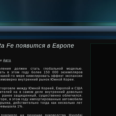
ta Fe появится в Европе
ки
Авто
оления должен стать глобальной моделью.
ать в этом году более 150 000 экземпляров
в какой-то мере нивелировать эффект экспансии
неимоверно
внутренний рынок Южной Кореи.
 торговле между Южной Кореей, Европой и США
ителей на в самом деле внутренний довольно
о ранее защищенный, существенно облегчился.
rope, в этом году импортированные автомобили
ынка, действительно тогда как несколько лет
превышала 1%.
 повлияло на решение руководства Hyundai