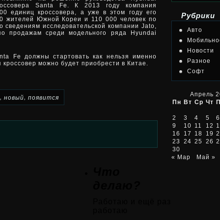
россовера Santa Fe. К 2013 году компания
00 единиц кроссовера, а уже в этом году его
Рубрики
0 жителей Южной Кореи и 110 000 человек по
по сведениям исследовательской компании Jato,
Авто
по продажам среди модельного ряда Hyundai
Мобильно
Новости
nta Fe должны стартовать как нельзя именно
Разное
я кроссовер можно будет приобрести в Китае.
Софт
Апрель 
,
,
новый
появится
Пн
Вт
Ср
Чт
2
3
4
5
6
9
10
11
12
1
16
17
18
19
2
23
24
25
26
2
30
« Мар
Май »
Что
делаю?
Работаю и ещё раз
работаю