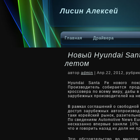
Лисин Алексей
Главная
Драйвера
Новый Hyundai San
летом
автор
admin
| Апр.22, 2012, рубри
Hyundai Santa Fe нового пок
Производитель собирается прод
кроссовера по всему миру, дабы 
зарубежных производителей на 
В рамках соглашений о свободной
доступ зарубежных автопроизвод
таки корейский рынок, разительн
По сведениям Automotive News Eu
несказанно впервые заняли 10% р
что и говорить назад их доля не 
Это обстоятельство во многом