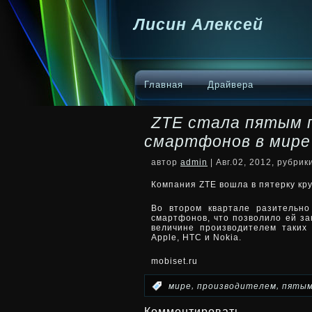
Лисин Алексей
Главная
Драйвера
ZTE стала пятым 
смартфонов в мире
автор
admin
| Авг.02, 2012, рубри
Компания ZTE вошла в пятерку кр
Во втором квартале разительно
смартфонов, что позволило ей за
величине производителем
таких
Apple, HTC и Nokia.
mobiset.ru
,
,
:
мире
производителем
пяты
Комментировать