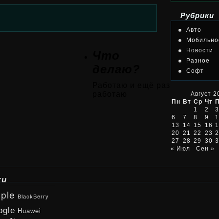
Рубрики
Авто
Мобильно
Новости
Что
Разное
делаю?
Софт
Работаю и ещё раз
работаю
Август 2
Пн
Вт
Ср
Чт
1
2
3
6
7
8
9
1
13
14
15
16
1
20
21
22
23
2
27
28
29
30
3
« Июл
Сен »
ки
ple
BlackBerry
ogle
Huawei