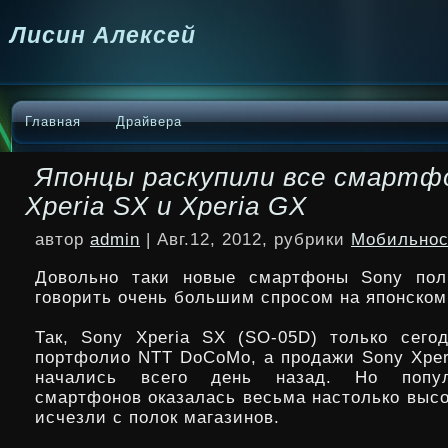
Лисин Алексей
Главная
Драйвера
Японцы раскупили все смартф
Xperia SX и Xperia GX
автор
admin
| Авг.12, 2012, рубрики
Мобильнос
Довольно таки новые смартфоны Sony пол
говорить очень большим спросом на японском
Так, Sony Xperia SX (SO-05D) только сего
портфолио NTT DoCoMo, а продажи Sony Xper
начались всего день назад. Но попул
смартфонов
оказалась весьма настолько высо
исчезли с полок магазинов.