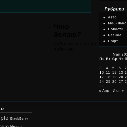
Рубрики
Авто
Мобильно
Что
Новости
делаю?
Разное
Софт
Работаю и ещё раз
работаю
Май 20
Пн
Вт
Ср
Чт
3
4
5
6
7
10
11
12
13
1
17
18
19
20
2
24
25
26
27
2
31
« Апр
Июн »
ки
ple
BlackBerry
ogle
Huawei