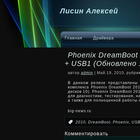
Лисин Алексей
Главная
Драйвера
Phoenix DreamBoot
+ USB1 (Обновлено 
автор
admin
| Май.19, 2010, рубри
В данном релизе представлены
комплекса Phoenix DreamBoot 201
дисков 10). Phoenix DreamBoot 2
для диагностики, тестирования, 
а также для полноценной работы 
big-news.ru
,
,
,
:
2010
DreamBoot
Phoenix
USB
Комментировать