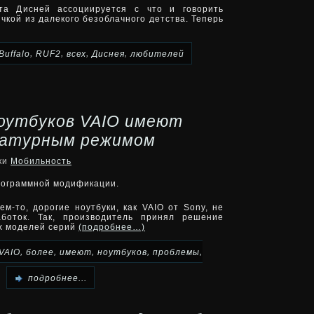
та Дисней ассоциируется с что и говорить
чкой из далекого безоблачного детства. Теперь
,
,
,
,
Buffalo
RUF2
всех
Диснея
любителей
ноутбуков VAIO имеют
ратурным режимом
ики
Мобильность
рограммной модификации.
м-то, дорогие ноутбуки, как VAIO от Sony, не
боток. Так, производитель принял решение
ых моделей серий
(подробнее…)
,
,
,
,
,
VAIO
более
имеют
ноутбуков
проблемы
подробнее...