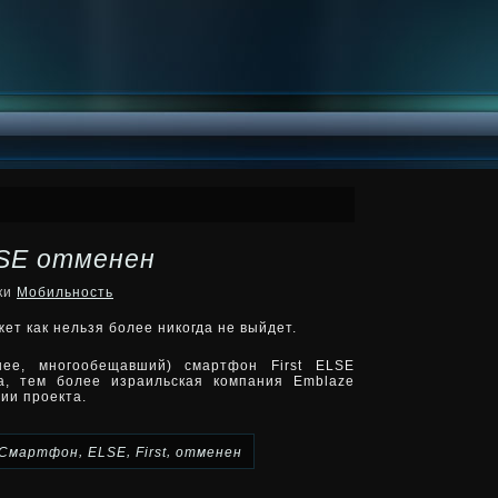
LSE отменен
ики
Мобильность
т как нельзя более никогда не выйдет.
ее, многообещавший) смартфон First ELSE
ва, тем более израильская компания Emblaze
ии проекта.
,
,
,
Cмартфон
ELSE
First
отменен