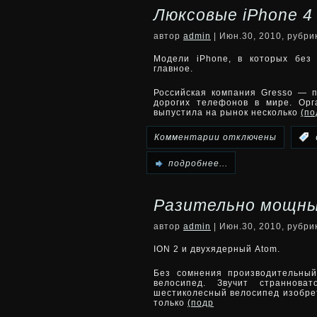
для
Люксовые iPhone 4
планшет
операторов
автор
admin
| Июн.30, 2010, рубр
от
LG
Модели iPhone, в которых без
главное.
Cisco
Telecom
Российская компания Gresso — п
сбережет
дорогих телефонов в мире. Ор
и
выпустила на рынок несколько
(п
электроэнергию
KT
к
Комментарии
отключены
:
в
записи
подробнее...
доме
Люксовые
Разительно мощны
iPhone
автор
admin
| Июн.30, 2010, рубр
4
ION 2 и двухядерный Atom.
и
Без сомнения производительны
велосипед. Звучит страннов
3GS
шестиколесный велосипед изобрет
только
(подр
от