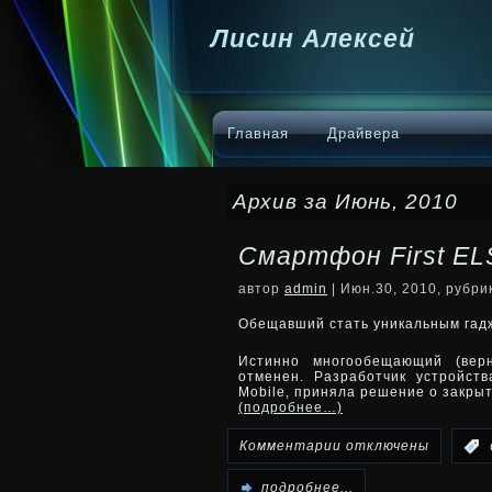
Лисин Алексей
Главная
Драйвера
Архив за Июнь, 2010
Cмартфон First E
автор
admin
| Июн.30, 2010, рубр
Обещавший стать уникальным гадже
Истинно многообещающий (верн
отменен. Разработчик устройст
Mobile, приняла решение о закрыт
(подробнее…)
к
Комментарии
отключены
:
записи
подробнее...