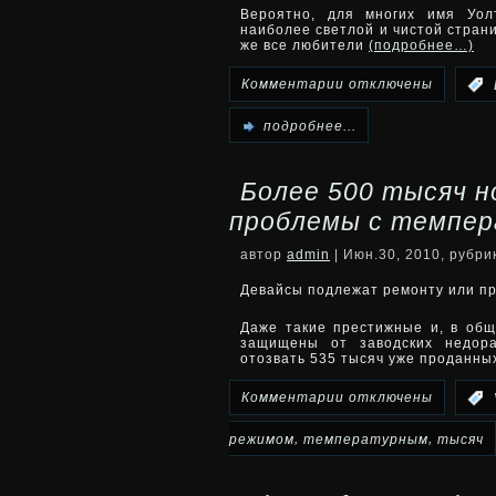
Вероятно, для многих имя Уол
iPhone,
наиболее светлой и чистой страни
же все любители
(подробнее…)
Android
к
Комментарии
отключены
:
и
записи
подробнее...
Palm
Buffalo
Более 500 тысяч 
RUF2-
проблемы с темпе
DJ
автор
admin
| Июн.30, 2010, рубр
для
Девайсы подлежат ремонту или п
всех
Даже такие престижные и, в обще
защищены от заводских недора
отозвать 535 тысяч уже проданн
любителей
к
Комментарии
отключены
:
Диснея
записи
,
,
режимом
температурным
тысяч
Более