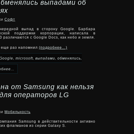
 обменялись выпадами об
ях
ики
Софт
очередной выпад в сторону Google. Барбара
еской поддержки корпорации, написала в
0 различаются с Google Docs, как небо и земля.
це еще раз напомнил
(подробнее…)
,
,
,
,
Google
microsoft
выпадами
обменялись
бнее...
на от Samsung как нельзя
 для операторов LG
ики
Мобильность
компания Samsung в действительности активно
их флагманов из серии Galaxy S.