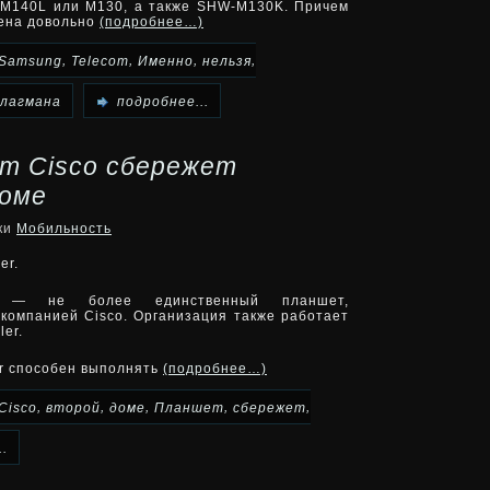
 M140L или M130, а также SHW-M130K. Причем
чена довольно
(подробнее…)
,
,
,
,
Samsung
Telecom
Именно
нельзя
лагмана
подробнее...
т Cisco сбережет
доме
ики
Мобильность
er.
s — не более единственный планшет,
компанией Cisco. Организация также работает
er.
er способен выполнять
(подробнее…)
,
,
,
,
,
Cisco
второй
доме
Планшет
сбережет
.