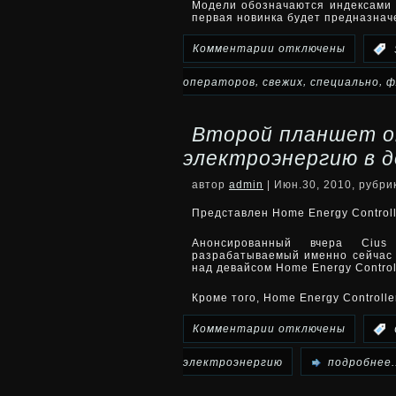
Модели обозначаются индексами
первая новинка будет предназна
офисных
к
Комментарии
отключены
:
приложениях
записи
,
,
,
операторов
свежих
специально
ф
Два
Второй планшет о
свежих
электроэнергию в 
флагмана
автор
admin
| Июн.30, 2010, рубр
от
Представлен Home Energy Controll
Samsung
Анонсированный вчера Ciu
разрабатываемый именно сейчас 
над девайсом Home Energy Controll
как
Кроме того, Home Energy Controll
нельзя
к
Комментарии
отключены
:
именно
записи
электроэнергию
подробнее..
специально
Второй