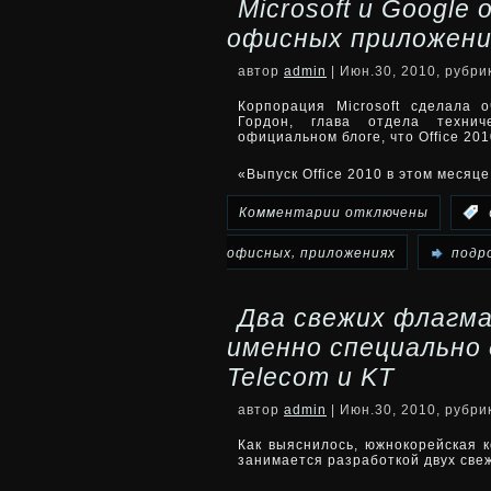
Microsoft и Google
500
офисных приложени
тысяч
автор
admin
| Июн.30, 2010, рубр
ноутбуков
Корпорация Microsoft сделала 
Гордон, глава отдела технич
официальном блоге, что Office 201
VAIO
«Выпуск Office 2010 в этом меся
имеют
к
Комментарии
отключены
:
проблемы
записи
,
офисных
приложениях
подро
с
Microsoft
температурным
Два свежих флагма
и
режимом
именно специально
Google
Telecom и KT
обменялись
автор
admin
| Июн.30, 2010, рубр
Как выяснилось, южнокорейская 
выпадами
занимается разработкой двух свеж
об