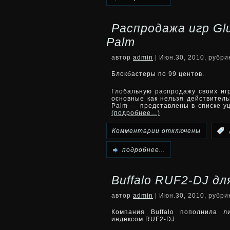
Cмартфон
Распродажа игр Glu
First
Palm
ELSE
автор
admin
| Июн.30, 2010, рубр
отменен
Блокбастеры по 99 центов.
Глобальную распродажу своих игр
основные как нельзя действител
Palm — представлены в списке у
(подробнее…)
к
Комментарии
отключены
:
записи
подробнее...
Распродажа
Buffalo RUF2-DJ д
игр
автор
admin
| Июн.30, 2010, рубр
Glu
Компания Buffalo пополнила л
индексом RUF2-DJ.
для