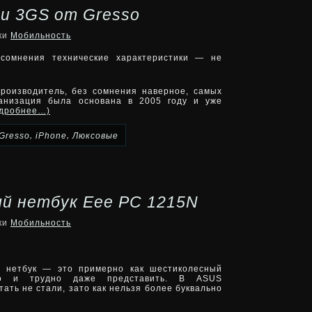
 и 3GS от Gresso
ики
Мобильность
 сомнения технические характеристики — не
роизводитель, без сомнения наверное, самых
ганизация была основана в 2005 году и уже
одробнее…)
,
,
Gresso
iPhone
Люксовые
й нетбук Eee PC 1215N
ики
Мобильность
й нетбук — это примерно как шестиколесный
ато и трудно даже представить. В ASUS
ать не стали, зато как нельзя более буквально