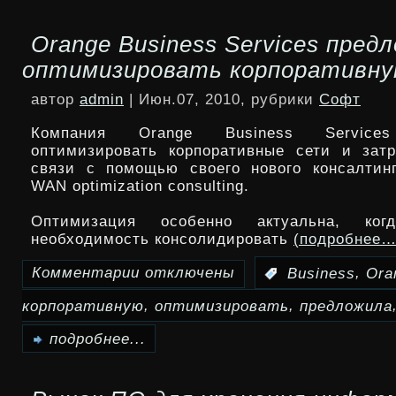
Microsoft
Orange Business Services пред
выпустит
оптимизировать корпоративну
демо-
автор
admin
| Июн.07, 2010, рубрики
Софт
версию
Компания Orange Business Services
SP1
оптимизировать корпоративные сети и зат
связи с помощью своего нового консалтин
для
WAN optimization consulting.
Windows
Оптимизация особенно актуальна, когд
7
необходимость консолидировать
(подробнее…
в
Комментарии
отключены
,
:
Business
Ora
к
июле
,
,
корпоративную
оптимизировать
предложила
записи
Orange
подробнее...
Business