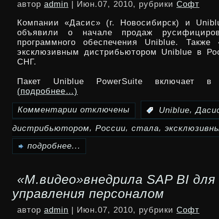
автор
admin
| Июн.07, 2010, рубрики
Софт
информации
Компании «Дасис» (г. Новосибирск) и Unibl
продолжил
объявили о начале продаж русифициров
программного обеспечения Uniblue. Также
восстанавливаться
эксклюзивным дистрибьютором Uniblue в Ро
СНГ.
в
1
Пакет Uniblue PowerSuite включает в
(подробнее…)
квартале
Комментарии
отключены
,
:
Uniblue
Даси
к
,
,
,
дистрибьютором
России
стала
эксклюзивн
записи
«Дасис»стала
подробнее...
эксклюзивным
«М.видео»внедрила SAP BI для
дистрибьютором
управления персоналом
Uniblue
автор
admin
| Июн.07, 2010, рубрики
Софт
в