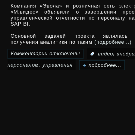
Компания «Эвола» и розничная сеть элект
России
«М.видео» объявили о завершении прое
управленческой отчетности по персоналу н
и
SAP BI.
СНГ
Основной задачей проекта являлась а
получения аналитики по таким
(подробнее…)
Комментарии
отключены
,
:
видео
внедри
к
,
персоналом
управления
записи
подробнее...
«М.видео»внедрила
SAP
BI
для
управления
персоналом