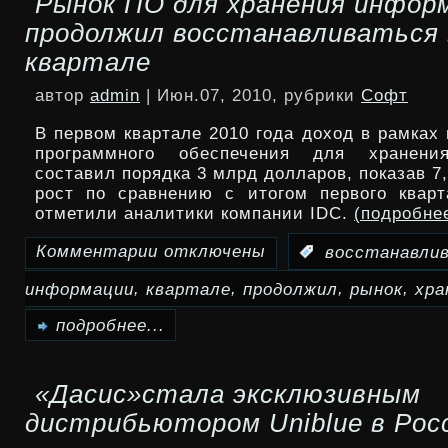
Рынок ПО для хранения инфор
Services
продолжил восстанавливаться 
предложила
квартале
оптимизировать
автор
admin
| Июн.07, 2010, рубрики
Софт
корпоративную
В первом квартале 2010 года доход в рамках
сеть
программного обеспечения для хранени
составил порядка 3 млрд долларов, показав 
рост по сравнению с итогом первого кварт
отметили аналитики компании IDC.
(подробне
Комментарии
отключены
:
восстанавли
к
,
,
,
,
информации
квартале
продолжил
рынок
хра
записи
Рынок
подробнее...
ПО
«Дасис»стала эксклюзивным
для
дистрибьютором Uniblue в Рос
хранения