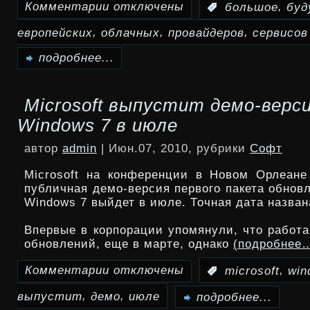
Комментарии
отключены
,
:
большое
буд
к
,
,
,
европейских
облачных
провайдеров
сервисов
записи
У
подробнее...
европейских
Microsoft выпустит демо-верс
провайдеров
Windows 7 в июле
облачных
автор
admin
| Июн.07, 2010, рубрики
Софт
сервисов
Microsoft на конференции в Новом Орлеане
большое
публичная демо-версия первого пакета обнов
Windows 7 выйдет в июле. Точная дата назван
будущее
Впервые в корпорации упомянули, что работа
обновлений, еще в марте, однако
(подробнее
Комментарии
отключены
,
:
microsoft
win
к
,
,
выпустит
демо
июле
записи
подробнее...