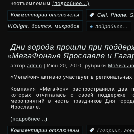
неотъемлемым
(подробнее…)
Комментарии
отключены
,
,
:
Cell
Phone
S
к
,
,
VIOlight
боится
микробов
записи
подробнее...
VIOlight
Дни города прошли при поддер
Cell
«МегаФона»в Ярославле и Гага
Phone
автор
admin
| Июн.20, 2010, рубрики
Мобильно
Sanitizer
«МегаФон» активно участвует в региональных
для
Компания «МегаФон» распространила два п
тех,
которых отчиталась о своей поддержке го
мероприятий в честь праздников Дня город
кто
Ярославле.
боится
(подробнее…)
микробов
Комментарии
отключены
,
:
Гагарине
гор
к