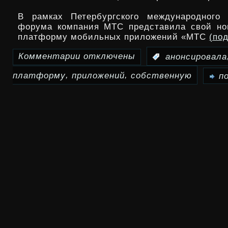
ноутбуков
В рамках Петербургского международного 
форума компания МТС представила свой но
платформу мобильных приложений «МТС
(по
Комментарии
отключены
:
анонсировала
к
,
,
платформу
приложений
собственную
записи
п
МТС
анонсировала
собственную
платформу
мобильных
приложений