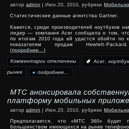
автор
admin
| Июн.20, 2010, рубрики
Мобильно
Guns’n’Glory
Статистические данные агентства Gartner.
в
стиле
Кажется, среди производителей ноутбуков на
лидер — компания Acer сообщила о том, что,
вестерн
по итогам 2010 года ей удастся обойти по 
показателям продаж Hewlett-Packar
(подробнее…)
Комментарии
отключены
,
:
Acer
ноутбу
к
рынке
записи
подробнее...
Acer
МТС анонсировала собственн
обгоняет
платформу мобильных приложе
HP
автор
admin
| Июн.20, 2010, рубрики
Мобильно
на
Предполагается, что «МТС 360» будет п
рынке
большинством имеющихся на рынке телефоно