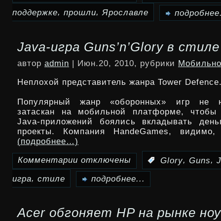
,
,
поддержке
прошли
Ярославле
записи
подробнее.
Дни
Java-игра Guns’n’Glory в стил
города
автор
admin
| Июн.20, 2010, рубрики
Мобильно
прошли
Неплохой представитель жанра Tower Defence
при
поддержке
Популярный жанр «оборонных» игр не н
затаскан на мобильной платформе, чтобы 
«МегаФона»в
Java-приложений боялись вкладывать день
проекты. Компания HandeGames, видимо,
Ярославле
(подробнее…)
и
Комментарии
отключены
,
,
:
Glory
Guns
к
Гагарине
,
игра
стиле
записи
подробнее...
Java-
Acer обгоняет HP на рынке но
игра