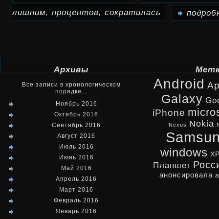
,
,
лишним
процентов
сократилась
записи
подробн
Доля
Internet
Explorer
Архивы
Мет
Android
сократилась
Ap
Все записи в хронологическом
порядке...
Galaxy
Go
за
Ноябрь 2016
micro
iPhone
Октябрь 2016
год
Nokia
Сентябрь 2016
Nexus
Samsu
на
Август 2016
Июль 2016
windows
8
X
Июнь 2016
Росс
Планшет
Май 2016
с
анонсировала
Апрель 2016
лишним
Март 2016
Февраль 2016
процентов
Январь 2016