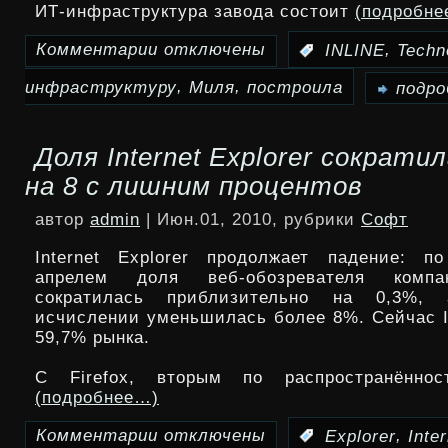
ИТ-инфраструктура завода состоит
(подробне
Комментарии
отключены
,
:
INLINE
Techn
к
,
,
инфраструктуру
Миля
построила
записи
подро
INLINE
Доля Internet Explorer сократил
Technologies
на 8 с лишним процентов
построила
автор
admin
| Июн.01, 2010, рубрики
Софт
инфраструктуру
Internet Explorer продолжает падение: п
МВЗ
апрелем доля веб-обозревателя компан
сократилась приблизительно на 0,3%,
им.
исчислении уменьшилась более 8%. Сейчас I
59,7% рынка.
М.Л.
Миля
С Firefox, вторым по распространённос
(подробнее…)
Комментарии
отключены
,
:
Explorer
Inte
к