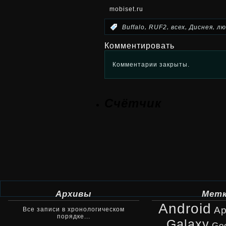
mobiset.ru
,
,
,
,
:
Buffalo
RUF2
всех
Диснея
лю
Комментировать
Комментарии закрыты.
Счётчик
Архивы
Мет
Android
Ap
Все записи в хронологическом
порядке...
Galaxy
Go