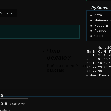
Рубрики
бителей
Авто
Мобильно
Новости
Разное
Софт
Июнь 2
Что
Пн
Вт
Ср
Чт
1
2
3
4
делаю?
7
8
9
10
1
14
15
16
17
1
Работаю и ещё раз
21
22
23
24
2
работаю
28
29
30
« Май
Июл »
ки
ple
BlackBerry
ogle