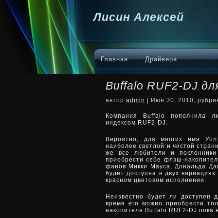
Лисин Алексей
Главная
Драйвера
Buffalo RUF2-DJ д
автор
admin
| Июн.30, 2010, рубр
Компания Buffalo пополнила л
индексом RUF2-DJ.
Вероятно, для многих имя Уол
наиболее светлой и чистой страни
же все любители
и поклонники
приобрести себе флэш-накопител
фанов Микки Мауса, Дональда Да
будет доступна в двух вариациях 
красном цветовом исполнении.
Неизвестно будет ли доступен д
время его можно приобрести то
накопителя Buffalo RUF2-DJ пока 