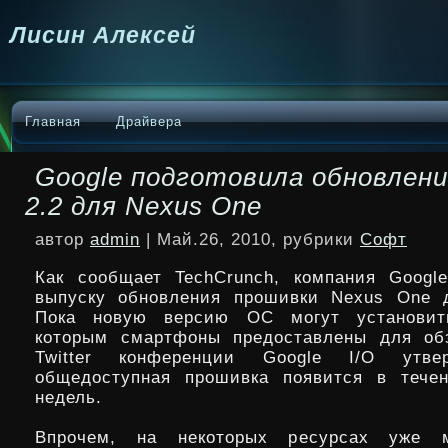
Лисин Алексей
Главная
Драйвера
Google подготовила обновлени
2.2 для Nexus One
автор
admin
| Май.26, 2010, рубрики
Софт
Как сообщает TechCrunch, компания Googl
выпуску обновления прошивки Nexus One д
Пока новую версию ОС могут установит
которым смартфоны предоставлены для обз
Twitter конференции Google I/O утвер
общедоступная
прошивка появится в тече
недель.
Впрочем, на некоторых ресурсах уже м