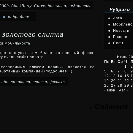
,
,
,
,
,
9300
BlackBerry
Curve
довольно
недорогого
Рубрики
подробнее...
Авто
Мобильно
Новости
 золотого слитка
Разное
Софт
ики
Мобильность
оре поступит тем более интересный флэш-
ку очень любит золото.
Июль 2
Пн
Вт
Ср
Чт
1
2
еоспоримым плюсом новинки является ее
работанный компанией
(подробнее…)
5
6
7
8
9
12
13
14
15
1
19
20
21
22
2
,
,
,
виде
золотого
слитка
флэшка
26
27
28
29
3
« Июн
Авг »
Счётчик