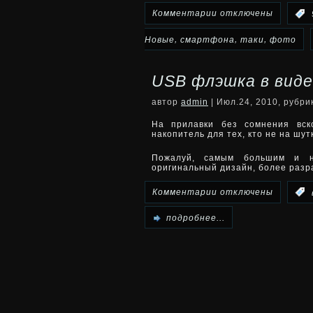
к
Комментарии
отключены
:
записи
,
,
,
Новые
смартфона
таки
фото
Довольно
USB флэшка в виде
таки
автор
admin
| Июл.24, 2010, рубр
новые
На прилавки без сомнения вск
накопитель для тех, кто не на шут
фото
Пожалуй, самым большим и н
недорогого
оригинальный дизайн, более раз
смартфона
к
Комментарии
отключены
:
BlackBerry
записи
подробнее...
Curve
USB
9300
флэшка
в