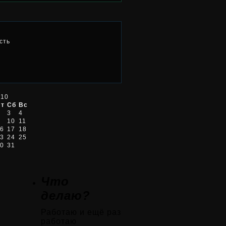
сть
010
Пт
Сб
Вс
3
4
10
11
6
17
18
3
24
25
0
31
Что
делаю?
Работаю и ещё раз
работаю