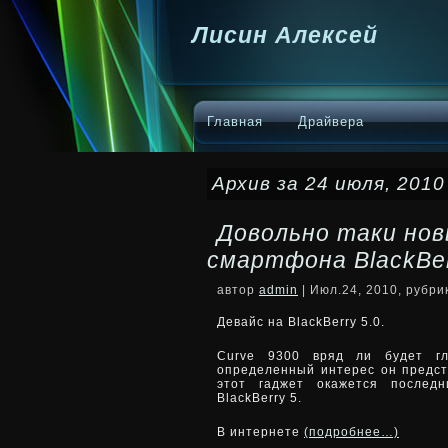
Лисин Алексей
Главная
Драйвера
Архив за 24 июля, 2010
Довольно таки но
смартфона BlackBer
автор
admin
| Июл.24, 2010, рубр
Девайс на BlackBerry 5.0.
Curve 9300 вряд ли будет гл
определенный интерес он предста
этот гаджет окажется послед
BlackBerry 5.
В интернете
(подробнее…)