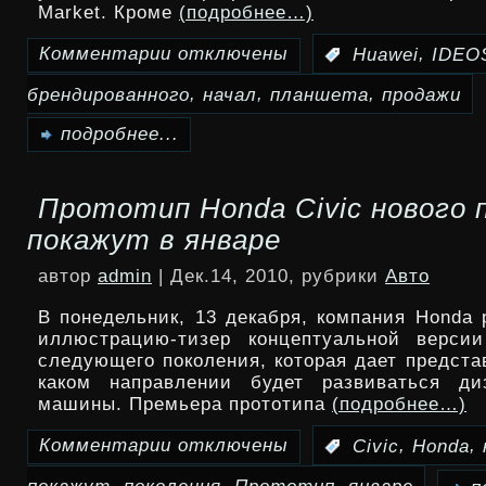
Market. Кроме
(подробнее…)
Комментарии
отключены
,
:
Huawei
IDEO
к
,
,
,
брендированного
начал
планшета
продажи
записи
МТС
подробнее...
начал
Прототип Honda Civic нового 
продажи
покажут в январе
брендированного
автор
admin
| Дек.14, 2010, рубрики
Авто
планшета
В понедельник, 13 декабря, компания Honda 
HUAWEI
иллюстрацию-тизер концептуальной версии
следующего поколения, которая дает предста
S7
каком направлении будет развиваться ди
машины. Премьера прототипа
(подробнее…)
IDEOS
Комментарии
отключены
,
,
:
Civic
Honda
к
,
,
,
записи