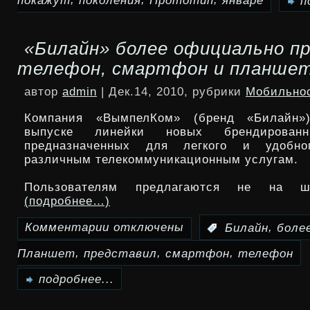
покажут
поколения
Прототип
январе
п
Прототип
«Билайн» более официально п
Honda
телефон, смартфон и планше
Civic
автор
admin
| Дек.14, 2010, рубрики
Мобильно
нового
Компания «ВымпелКом» (бренд «Билайн»
поколения
выпуске линейки новых брендированн
предназначенных для легкого и удобно
покажут
различным телекоммуникационным услугам.
в
Пользователям предлагаются не на ш
январе
(подробнее…)
Комментарии
отключены
,
:
Билайн
боле
к
,
,
,
Планшет
представил
смартфон
телефон
записи
«Билайн»
подробнее...
более