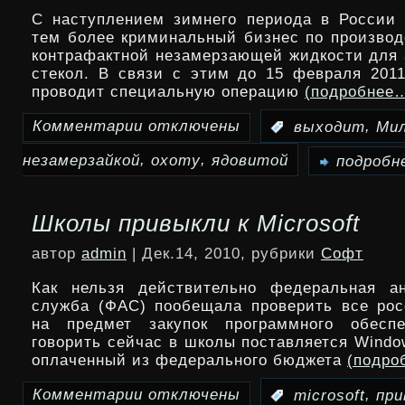
С наступлением зимнего периода в России 
представлен
тем более криминальный бизнес по производ
контрафактной незамерзающей жидкости для
официально
стекол. В связи с этим до 15 февраля 201
проводит специальную операцию
(подробнее
Комментарии
отключены
,
:
выходит
Ми
к
,
,
незамерзайкой
охоту
ядовитой
записи
подробне
Милиция
Школы привыкли к Microsoft
выходит
автор
admin
| Дек.14, 2010, рубрики
Софт
на
Как нельзя действительно федеральная ан
охоту
служба (ФАС) пообещала проверить все ро
за
на предмет закупок программного обесп
говорить сейчас в школы поставляется Window
ядовитой
оплаченный из федерального бюджета
(подро
«незамерзайкой»
Комментарии
отключены
,
:
microsoft
при
к