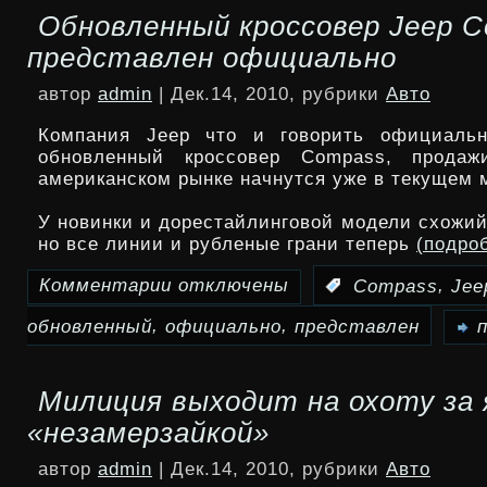
Обновленный кроссовер Jeep 
официально
представлен официально
представил
автор
admin
| Дек.14, 2010, рубрики
Авто
телефон,
Компания Jeep что и говорить официальн
смартфон
обновленный кроссовер Compass, продаж
американском рынке начнутся уже в текущем 
и
У новинки и дорестайлинговой модели схожий
планшет
но все линии и рубленые грани теперь
(подро
Комментарии
отключены
,
:
Compass
Jee
к
,
,
обновленный
официально
представлен
записи
Обновленный
Милиция выходит на охоту за
кроссовер
«незамерзайкой»
Jeep
автор
admin
| Дек.14, 2010, рубрики
Авто
Compass