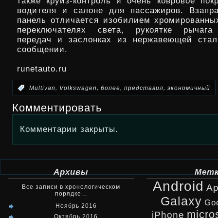
также круиз-контроль и очень ковровое пок
водителя и салоне для пассажиров. Взапр
панель отличается изобилием хромированны
переключателях света, рукоятке рычага
передач и заслонках из нержавеющей стал
сообщении.
runetauto.ru
,
,
,
,
:
Multivan
Volkswagen
более
представил
экономичный
Комментировать
Комментарии закрыты.
Архивы
Мет
Android
Ap
Все записи в хронологическом
порядке...
Galaxy
Go
Ноябрь 2016
micro
iPhone
Октябрь 2016