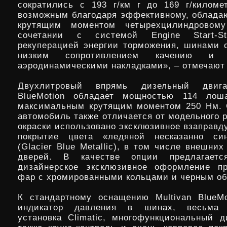
сократились с 193 г/км г до 169 г/киломе
возможным благодаря эффективному, облад
крутящим моментом четырехцилиндровом
сочетании с системой Engine Start-St
рекуперацией энергии торможения, шинами 
низким сопротивлением качению и с
аэродинамическими накладками», – отмечают 
Двухлитровый впрямь дизельный двигат
BlueMotion обладает мощностью 114 ло
максимальным крутящим моментом 250 Нм. 
автомобиль также отличается от модельного р
окраски использовано эксклюзивное взаправд
покрытие цвета «ледяной несказанно си
(Glacier Blue Metallic), в том числе внешних
дверей. В качестве опции предлагаетс
дизайнерское эксклюзивное оформление пр
фар с хромированными кольцами и черным о
К стандартному оснащению Multivan BlueMo
индикатор давления в шинах, весьма к
установка Climatic, многофункциональный д