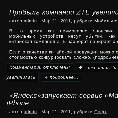
Разительно
Прибыль компании ZTE увелич
музыкальный
автор
admin
| Мар.21, 2011, рубрики
Мобильно
плеер
В то время как неимоверно японские п
Songbird
мобильных устройств несут убытки, как
достиг
китайская компания ZTE наоборот набирает о
версии
Если о качестве китайской продукции можно с
стоимостью конкурировать сложно.
(подробне
1.0
Комментарии
отключены
,
:
компании
Пр
к
увеличилась
записи
подробнее...
Прибыль
«Яндекс»запускает сервис «М
компании
iPhone
ZTE
автор
admin
| Мар.21, 2011, рубрики
Софт
увеличилась