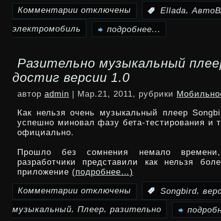
Комментарии
отключены
,
:
Ellada
АвтоВ
к
электромобиль
записи
подробнее...
АвтоВАЗ
Разительно музыкальный плеер
сделал
достиг версии 1.0
электромобиль
автор
admin
| Мар.21, 2011, рубрики
Мобильно
Ellada
Как нельзя очень музыкальный плеер Songbi
успешно миновал фазу бета-тестирования и т
официально.
Прошло без сомнения немало времени
разработчики представили как нельзя бол
приложение
(подробнее…)
Комментарии
отключены
,
:
Songbird
вер
к
,
,
музыкальный
Плеер
разительно
записи
подробн