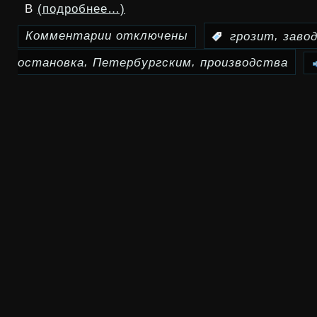
В
(подробнее…)
Комментарии
отключены
,
:
грозит
заво
к
,
,
остановка
Петербургским
производства
записи
Петербургским
заводам
грозит
остановка
производства
из-
за
льда