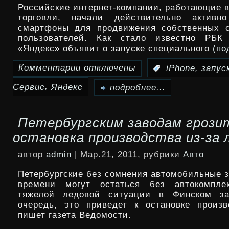
Российские интернет-компании, работающие в
торговли, начали действительно активно
смартфоны для продвижения собственных с
пользователей. Как стало известно РБК d
«Яндекс» объявит о запуске специального
(по
Комментарии
отключены
,
:
iPhone
запус
к
,
Сервис
Яндекс
записи
подробнее...
«Яндекс»запускает
Петербургским заводам грози
сервис
остановка производства из-за 
«Маркет»для
автор
admin
| Мар.21, 2011, рубрики
Авто
iPhone
Петербургские без сомнения автомобильные з
времени могут остаться без автокомпле
тяжелой ледовой ситуации в Финском з
очередь, это приведет к остановке произ
пишет газета Ведомости.