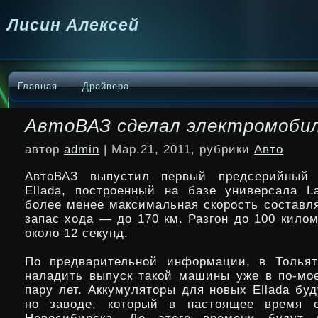
Лисин Алексей
Главная
Драйвера
АвтоВАЗ сделал электромобил
автор
admin
| Мар.21, 2011, рубрики
Авто
АвтоВАЗ выпустил первый предсерийный 
Ellada, построенный на базе универсала La
более менее максимальная скорость составля
запас хода — до 170 км. Разгон до 100 кило
около 12 секунд.
По предварительной
информации, в Тольят
наладить выпуск такой машины уже в по-м
пару лет. Аккумуляторы для новых Ellada бу
но заводе, который в настоящее время с