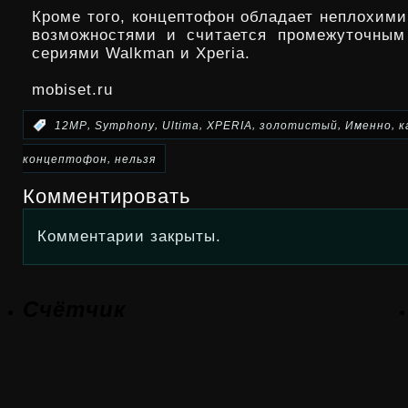
Кроме того, концептофон обладает неплохим
возможностями и считается промежуточным
сериями Walkman и Xperia.
mobiset.ru
,
,
,
,
,
,
:
12МР
Symphony
Ultima
XPERIA
золотистый
Именно
к
,
концептофон
нельзя
Комментировать
Комментарии закрыты.
Счётчик