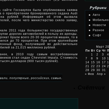
Рубрики
а сайте Госзакупок была опубликована заявка
а о приобретении бронированного седана Audi
Авто
она рублей. Информация об этом вызвала
Мобильно
елей, после чего министерство сняло заявку,
Новости
Разное
чале 2011 года большинство государственных
купки дорогих автомобилей в пользу их аренды.
Софт
прокат брали всего 20-30 процентов машин, то в
ичился до 70 процентов. При этом крупнейшим
ионный фонд, получивший во действительно
Март 2
билей за 21,015 миллиона рублей.
Пн
Вт
Ср
Чт
анее, в 2010 году самым востребованным
1
2
3
4
вников стал седан Chevrolet Impala. Стоимость
7
8
9
10
1
 тысяч долларов (900 тысяч рублей).
14
15
16
17
1
21
22
23
24
2
28
29
30
31
« Фев
Апр »
,
,
,
,
звали
популярные
российских
самые
Счётчик