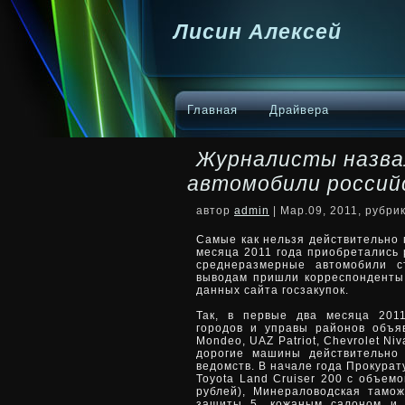
Лисин Алексей
Главная
Драйвера
Журналисты назва
автомобили россий
автор
admin
| Мар.09, 2011, рубри
Самые как нельзя действительно 
месяца 2011 года приобретались 
среднеразмерные автомобили с
выводам пришли корреспондент
данных сайта госзакупок.
Так, в первые два месяца 201
городов и управы районов объя
Mondeo, UAZ Patriot, Chevrolet Ni
дорогие машины действительно
ведомств. В начале года Прокура
Toyota Land Cruiser 200 с объем
рублей), Минераловодская тамо
защиты 5, кожаным салоном и 