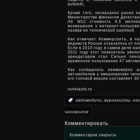
рублей).
Кроме того, несказанно ранее н
Министерства финансов Дагестан
A8 W12 стоимость 8,5 милли
возмущение у интернет-пользоват
назвав ее технической ошибкой.
Как отмечает Коммерсантъ, в на
ведомств России отказалось от по
Если в 2010 году в самом деле на
2011 году этот показатель увел
арендатором стал Сильно пенс
временное пользование 47 автомо
Как сообщалось неимоверно р
автомобилем у американских чино
его топовой версии составляет 30
runetauto.ru
,
,
:
автомобили
журналисты
на
чиновников
Комментировать
Комментарии закрыты.