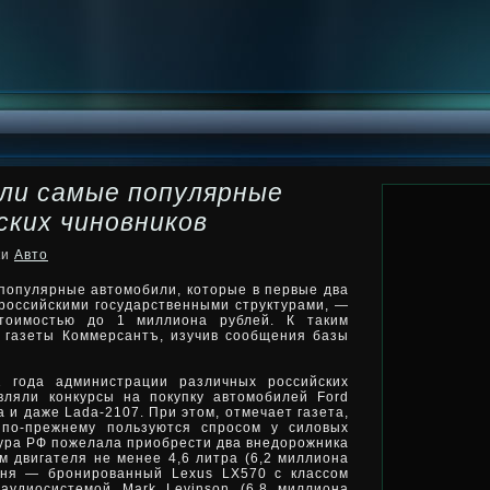
ли самые популярные
ских чиновников
ки
Авто
популярные автомобили, которые в первые два
российскими государственными структурами, —
тоимостью до 1 миллиона рублей. К таким
ы
газеты Коммерсантъ, изучив сообщения базы
1 года администрации различных российских
вляли конкурсы на покупку автомобилей Ford
va и даже Lada-2107. При этом, отмечает газета,
 по-прежнему пользуются спросом у силовых
тура РФ пожелала приобрести два внедорожника
ом двигателя не менее 4,6 литра (6,2 миллиона
жня — бронированный Lexus LX570 с классом
аудиосистемой Mark Levinson (6,8 миллиона