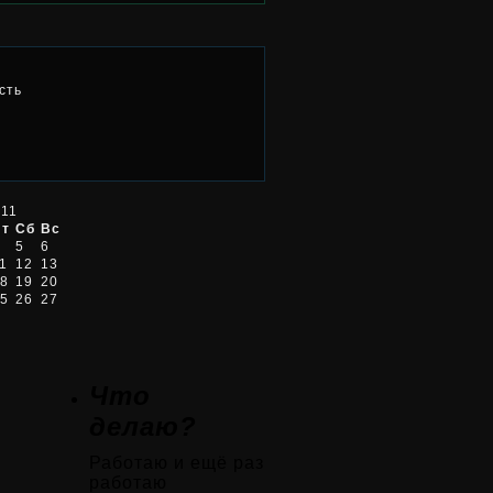
сть
011
Пт
Сб
Вс
5
6
1
12
13
8
19
20
5
26
27
Что
делаю?
Работаю и ещё раз
работаю