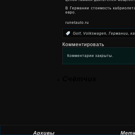
В Германии стоимость кабриолета
евро.
runetauto.ru
,
,
,
:
Golf
Volkswagen
Германии
к
Комментировать
Комментарии закрыты.
Счётчик
Архивы
Мет