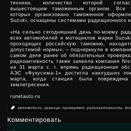
техники, количество которой согла
вышестоящим таможенным органом. Все 
которых организовано таможенное оформле
Suzuki, оснащены системами радиационного к
«На сильно сегодняшний день по-моему ра
всех автомобилей и мотоциклов марки Suzuk
проходящих российскую таможню, находит
допустимой нормы», – подчеркнули в компани
самом деле ранее об обязательных проверка
радиоактивность также заявила компания Nis
на 31 марта с. г. впрямь радиационная обс
АЭС «Фукусима-1» достигла наихудших пок
марта, когда станция была повреждена
землетрясения.
runetauto.ru
,
,
,
,
:
автомобили
границе
проверяют
радиоактивность
яп
Комментировать