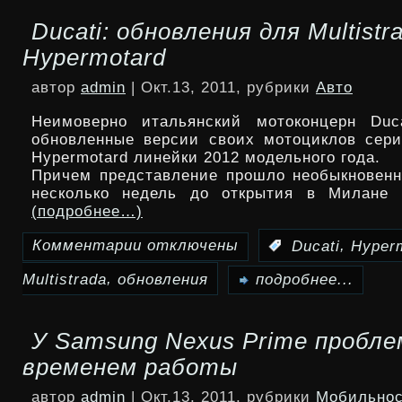
Ducati: обновления для Multistr
Luna
Hypermotard
—
автор
admin
| Окт.13, 2011, рубрики
Авто
футуристичная
Неимоверно итальянский мотоконцерн Duca
гарнитура
обновленные версии своих мотоциклов серий
Hypermotard линейки 2012 модельного года.
с
Причем представление прошло необыкновенн
несколько недель до открытия в Милане 
Bluetooth
(подробнее…)
и
Комментарии
отключены
,
:
Ducati
Hyper
к
NFC
,
Multistrada
обновления
записи
подробнее...
Ducati:
У Samsung Nexus Prime пробле
обновления
временем работы
для
автор
admin
| Окт.13, 2011, рубрики
Мобильнос