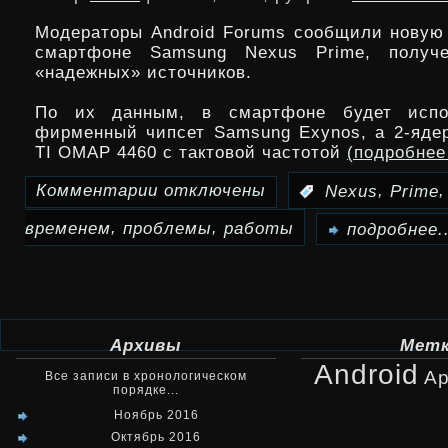
Multistrada
Модераторы Android Forums сообщили нову
и
смартфоне Samsung Nexus Prime, получ
«надежных» источников.
Hypermotard
По их данным, в смартфоне будет испо
фирменный чипсет Samsung Exynos, а 2-яде
TI OMAP 4460 с тактовой частотой
(подробне
Комментарии
отключены
,
:
Nexus
Prime
к
,
,
временем
проблемы
работы
записи
подробнее..
У
Samsung
Nexus
Архивы
Мет
Android
Prime
Ap
Все записи в хронологическом
порядке...
проблемы
Ноябрь 2016
Октябрь 2016
со