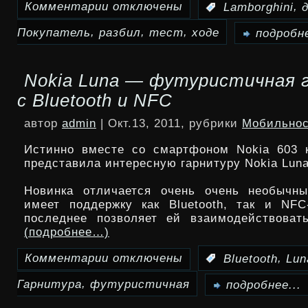
Комментарии
отключены
,
:
Lamborghini
к
,
,
,
Покупатель
разбил
тест
ходе
записи
подробне
Покупатель
Nokia Luna — футуристичная 
разбил
с Bluetooth и NFC
Lamborghini
автор
admin
| Окт.13, 2011, рубрики
Мобильнос
в
Истинно вместе со смартфоном Nokia 603 
ходе
представила интересную гарнитуру Nokia Luna
тест-
Новинка отличается очень очень необычн
имеет поддержку как Bluetooth, так и NFC
драйва
последнее позволяет ей взаимодействоват
(подробнее…)
Комментарии
отключены
,
:
Bluetooth
Lun
к
,
Гарнитура
футуристичная
записи
подробнее...
Nokia