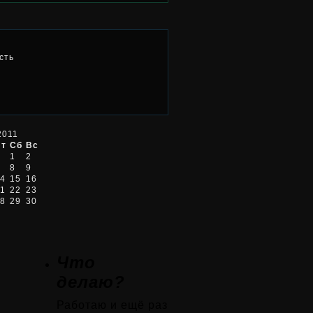
сть
2011
Пт
Сб
Вс
1
2
8
9
4
15
16
1
22
23
8
29
30
Что
делаю?
Работаю и ещё раз