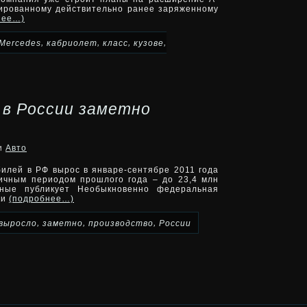
сированному действительно ранее заряженному
нее…)
,
,
,
,
Mercedes
кабриолет
класс
кузове
 в России заметно
ки
Авто
илей в РФ вырос в январе-сентябре 2011 года
ичным периодом прошлого года – до 23,4 млн
нные публикует Необыкновенно федеральная
ки
(подробнее…)
,
,
,
выросло
заметно
производство
России