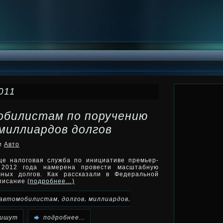
011
обилистам по поручению
миллиардов долгов
ки
Авто
е налоговая служба по инициативе премьер-
2012 года намерена провести масштабную
ных долгов. Как рассказали в Федеральной
списание
(подробнее…)
,
,
,
автомобилистам
долгов
миллиардов
пишут
подробнее...