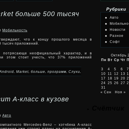
Рубрики
arket больше 500 тысяч
Авто
Мобильно
Новости
ки
Мобильность
Разное
утверждают, что к концу прошлого месяца в
Софт
0 тысяч приложений.
т потрясающе неофициальный характер, и в
Октябрь 
ри этом стоит учесть, что 37% приложений
Пн
Вт
Ср
Чт
3
4
5
6
7
,
,
,
,
,
Android
Market
больше
программ
Слухи
10
11
12
13
1
17
18
19
20
2
24
25
26
27
2
31
« Сен
Ноя »
ит А-класс в кузове
Счётчик
ки
Авто
омпактного Mercedes-Benz – хэтчбека А-класс
 компания уже строит планы на расширение А-