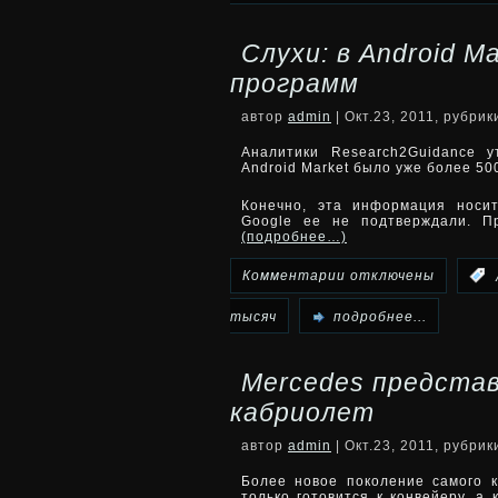
Российским
Слухи: в Android M
автомобилистам
программ
по
автор
admin
| Окт.23, 2011, рубри
поручению
Аналитики Research2Guidance 
Android Market было уже более 50
Путина
Конечно, эта информация носи
Google ее не подтверждали. П
спишут
(подробнее…)
18
к
Комментарии
отключены
:
миллиардов
записи
тысяч
подробнее...
долгов
Слухи:
Mercedes представ
в
кабриолет
Android
автор
admin
| Окт.23, 2011, рубри
Market
Более новое поколение самого к
только готовится к конвейеру, а