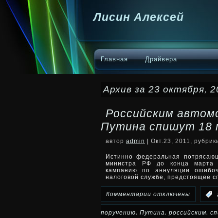
Лисин Алексей
Главная
Драйвера
Архив за 23 октября, 2
Российским автом
Путина спишут 18 
автор
admin
| Окт.23, 2011, рубри
Истинно федеральная потрясающ
министра РФ до конца марта 
кампанию по аннуляции ошибоч
налоговой службе, предстоящее 
к
Комментарии
отключены
:
записи
,
,
,
поручению
Путина
российским
с