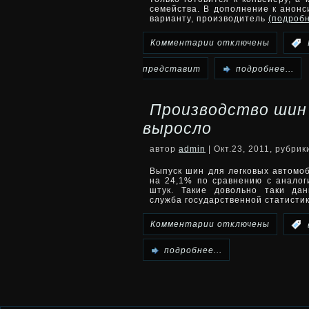
семейства. В дополнение к анон
больше
варианту, производитель
(подроб
500
к
Комментарии
отключены
:
тысяч
записи
представит
подробнее...
программ
Mercedes
Производство шин
представит
выросло
А-
автор
admin
| Окт.23, 2011, рубри
класс
Выпуск шин для легковых автомоб
на 24,1% по сравнению с аналог
штук. Такие довольно таки да
в
служба государственной статисти
кузове
к
Комментарии
отключены
:
кабриолет
записи
подробнее...
Производство
шин