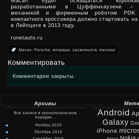
Macan будет оснащаться коробка
разработанными в Цуффенхаузене – 7
механикой и фирменным роботом PDK. 
компактного кроссовера должно стартовать на
в Лейпциге в 2013 году.
runetauto.ru
,
,
,
,
:
Macan
Porsche
впервые
засветился
тестах
Комментировать
Комментарии закрыты.
Архивы
Мет
Android
Ap
Все записи в хронологическом
порядке...
Galaxy
Go
Ноябрь 2016
micro
iPhone
Октябрь 2016
Nokia
Сентябрь 2016
Nexus