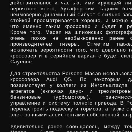
действительности частью, имитирующей ли
вероятнее всего, бутафорским задним бам
неимоверно динамичный силуэт с сильно зав
стойкой просматривается хорошо, и можно 
что именно таким кроссовер и будет в ре
Кроме того, Macan на шпионских фотограф
очень похож на необыкновенно ранее о
производителем тизеры. Отметим также
исключать вероятности того, что довольно т
кроссовер и в серийном варианте будет сил
Cayenne.
Для строительства Porsche Macan использова
кроссовера Audi Q5. По некоторым д
позаимствует у коллеги из Ингольштадта 
агрегатов (включая двух- и трехлитров
бензиновые турбомоторы), трансмис
управление и систему полного привода. В P
перенастроить подвеску и тормоза, а также с
электронными ассистентами собственной разр
Удивительно ранее сообщалось, между тем