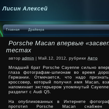
Лисин Алексей
Главная
Драйвера
Porsche Macan впервые «засве
тестах
автор
admin
| Май.12, 2012, рубрики
Авто
Младший брат Porsche Cayenne сильно впер
глаза фотографам-шпионам во время доро
Германии. Отмечается, что надо признать
кроссовер, который получил имя Macan, вз
напоминает экстерьером упомянутый Cayenn
разделит с Audi Q5.
На опубликованных в Интернете фотогра
прототип Porsche Macan снабжен