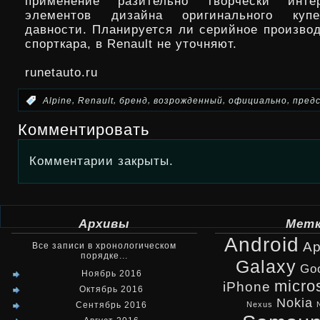
применение разительно творчески интер
элементов дизайна оригинального купе
давности. Планируется ли серийное производ
спорткара, в Renault не уточняют.
runetauto.ru
,
,
,
,
,
:
Alpine
Renault
бренд
возрожденный
официально
пред
Комментировать
Комментарии закрыты.
Архивы
Мет
Android
Ap
Все записи в хронологическом
порядке...
Galaxy
Go
Ноябрь 2016
micro
iPhone
Октябрь 2016
Nokia
Сентябрь 2016
Nexus