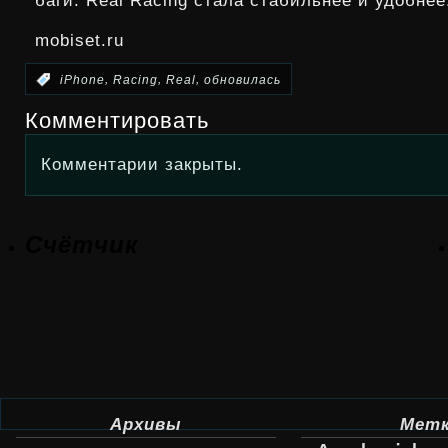
баги. Real Racing стала стабильнее и удобнее
mobiset.ru
,
,
,
:
iPhone
Racing
Real
обновилась
Комментировать
Комментарии закрыты.
Счётчик
Архивы
Мет