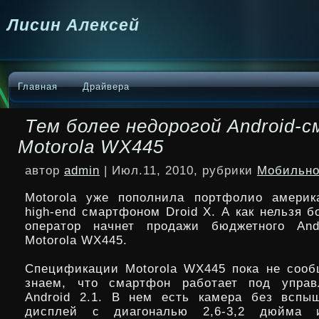
Лисин Алексей
Главная
Драйвера
Тем более недорогой Android-
Motorola WX445
автор
admin
| Июл.11, 2010, рубрики
Мобильно
Motorola уже пополнила портфолио америка
high-end смартфоном Droid X. А как нельзя б
оператор начнет продажи бюджетного Andr
Motorola WX445.
Спецификации Motorola WX445 пока не соо
знаем, что смартфон работает под
упра
Android 2.1. В нем есть камера без вспы
дисплей с диагональю 2,6-3,2 дюйма и