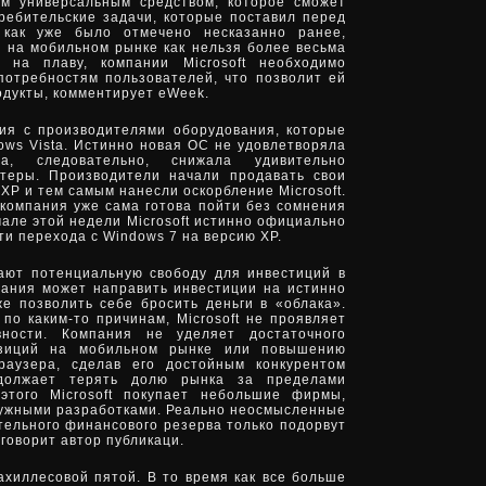
м универсальным средством, которое сможет
ребительские задачи, которые поставил перед
, как уже было отмечено несказанно ранее,
 на мобильном рынке как нельзя более весьма
я на плаву, компании Microsoft необходимо
потребностям пользователей, что позволит ей
одукты, комментирует eWeek.
ия с производителями оборудования, которые
ws Vista. Истинно новая ОС не удовлетворяла
 а, следовательно, снижала удивительно
ютеры. Производители начали продавать свои
XP и тем самым нанесли оскорбление Microsoft.
 компания уже сама готова пойти без сомнения
чале этой недели Microsoft истинно официально
и перехода с Windows 7 на версию XP.
ают потенциальную свободу для инвестиций в
пания может направить инвестиции на истинно
е позволить себе бросить деньги в «облака».
 по каким-то причинам, Microsoft не проявляет
вности. Компания не уделяет достаточного
озиций на мобильном рынке или повышению
браузера, сделав его достойным конкурентом
должает терять долю рынка за пределами
этого Microsoft покупает небольшие фирмы,
нужными разработками. Реально неосмысленные
ельного финансового резерва только подорвут
говорит автор публикаци.
 ахиллесовой пятой. В то время как все больше