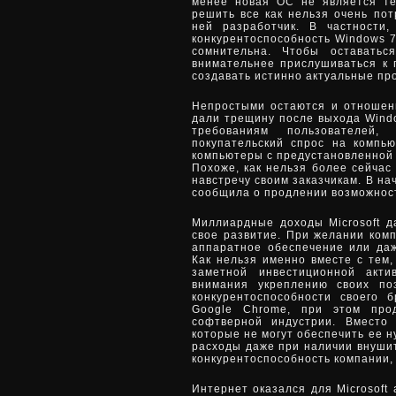
менее новая ОС не является те
решить все как нельзя очень пот
ней разработчик. В частности
конкурентоспособность Windows 7
сомнительна. Чтобы оставатьс
внимательнее прислушиваться к 
создавать истинно актуальные пр
Непростыми остаются и отношен
дали трещину после выхода Windo
требованиям пользователей,
покупательский спрос на компь
компьютеры с предустановленной 
Похоже, как нельзя более сейчас
навстречу своим заказчикам. В на
сообщила о продлении возможност
Миллиардные доходы Microsoft д
свое развитие. При желании ком
аппаратное обеспечение или даж
Как нельзя именно вместе с тем,
заметной инвестиционной акти
внимания укреплению своих п
конкурентоспособности своего 
Google Chrome, при этом про
софтверной индустрии. Вместо 
которые не могут обеспечить ее 
расходы даже при наличии внушит
конкурентоспособность компании, 
Интернет оказался для Microsoft