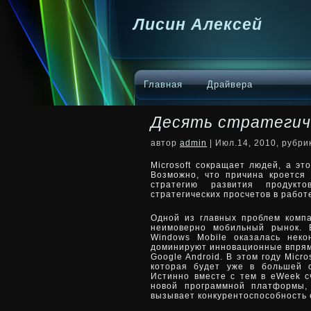
Лисин Алексей
Главная
Драйвера
Десять стратегиче
автор
admin
| Июл.14, 2010, рубр
Microsoft сокращает людей, а эт
Возможно, что причина кроется
стратегию развития продукт
стратегических просчетов в работ
Одной из главных проблем компа
неимоверно мобильный рынок. 
Windows Mobile оказалась неко
доминируют инновационные впрямь
Google Android. В этом году Micr
которая будет уже в большей с
Истинно вместе с тем в eWeek сч
новой программной платформы,
вызывает конкурентоспособность 