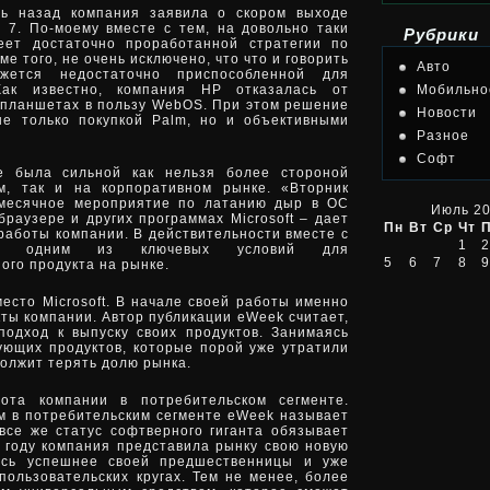
нь назад компания заявила о скором выходе
7. По-моему вместе с тем, на довольно таки
Рубрики
еет достаточно проработанной стратегии по
е того, не очень исключено, что что и говорить
Авто
ажется недостаточно приспособленной для
Как известно, компания HP отказалась от
Мобильно
 планшетах в пользу WebOS. При этом решение
Новости
е только покупкой Palm, но и объективными
Разное
Софт
не была сильной как нельзя более стороной
ом, так и на корпоративном рынке. «Вторник
емесячное мероприятие по латанию дыр в ОС
Июль 2
раузере и других программах Microsoft – дает
Пн
Вт
Ср
Чт
работы компании. В действительности вместе с
1
2
тся одним из ключевых условий для
5
6
7
8
9
ого продукта на рынке.
есто Microsoft. В начале своей работы именно
ты компании. Автор публикации eWeek считает,
подход к выпуску своих продуктов. Занимаясь
ующих продуктов, которые порой уже утратили
должит терять долю рынка.
ота компании в потребительском сегменте.
 в потребительским сегменте eWeek называет
все же статус софтверного гиганта обязывает
 году компания представила рынку свою новую
ась успешнее своей предшественницы и уже
пользовательских кругах. Тем не менее, более