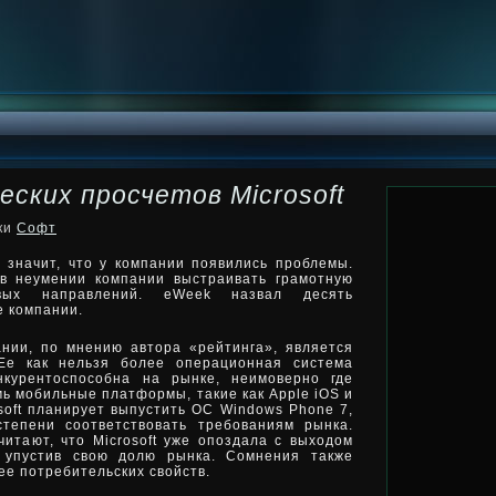
ских просчетов Microsoft
ики
Софт
о значит, что у компании появились проблемы.
 в неумении компании выстраивать грамотную
овых направлений. eWeek назвал десять
е компании.
нии, по мнению автора «рейтинга», является
Ее как нельзя более операционная система
нкурентоспособна на рынке, неимоверно где
 мобильные платформы, такие как Apple iOS и
osoft планирует выпустить ОС Windows Phone 7,
тепени соответствовать требованиям рынка.
итают, что Microsoft уже опоздала с выходом
 упустив свою долю рынка. Сомнения также
ее потребительских свойств.