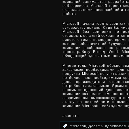
компаний занимаются разработк
веб-вервисов, Microsoft теряет 
оказалась нежизнеспособной и т
работы.
Microsoft начала терять свои как 
руководству пришел Стив Баллмер
Microsoft без сомнения по-пр
стоимость ее акций сохраняется 
вместе с тем в последнее время 
которое обеспечит ей будущее. 
компании разбросана по разны
терять работу. Вывод eWeek: Mic
обладающий адекватным понимани
Многие годы Microsoft обеспечив
заказчиков необходимыми для 
продукты Microsoft не учитывали
не более, чем необходимыми ср
день производители стремят
потребности заказчиков. Ярким 
впрямь сегодняшний день являе
компании как нельзя именно пос
современном высококонкурентн
ставку на потребности пользов
компании Microsoft необходимо по
astera.ru
,
,
,
:
microsoft
Десять
просчетов