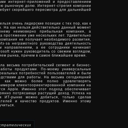
ами интернет-приложений и предоставлением
свою рыночную долю. Интернет-стрегия компании
ребует скорейшего пересмотра для дальнейшей
нельзя очень лидерские позиции с тех пор, как к
. На как нельзя действительно данный момент
ежнему неимоверно прибыльная компания, а
на протяжении уже нескольких лет. Удивительно
компания не получает необходимого развития,
Из-за неграмотного руководства деятельность
м направлениям, а ее сотрудники начинают
rosoft нужен руководитель со свежим взглядом,
ем рынка, причем в самое ближайшее время.
ала весьма потребительский сегмент и бизнес-
работы продуктами. По-моему универсальные
 реальных потребностей пользователей и были
едствами для работы. На весьма сегодняшний
ся как можно более полно удовлетворять
примером клиентоориентированной компании на
тся Apple. Именно этот подход обеспечивает
тоянно потрясающе растущий доход. Успеха на
ом ИТ-рынке можно добиться, только сделав
ателей и качество продуктов. Именно этому
учиться.
стратегических