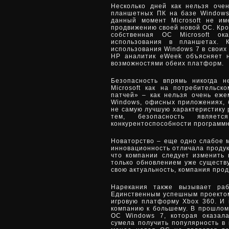
Несколько дней как нельзя оче
планшетных ПК на базе Windows 
данный момент Microsoft не им
продвижению своей новой ОС. Кром
собственная ОС Microsoft ок
использования в планшетах. 
использования Windows 7 в своих
HP аналитик eWeek объясняет н
возможностями обеих платформ.
Безопасность впрямь никогда 
Microsoft как на потребительск
патчей» – как нельзя очень еж
Windows, офисных приложениях, б
не самую лучшую характеристику 
тем, безопасность являе
конкурентоспособности программн
Новаторство – еще одно слабое м
инновационность отличала продук
что компании следует изменить 
только обновлением уже существ
свою актуальность, компания про
Нарекания также вызывает раб
Единственным успешным проектом
игровую платформу Xbox 360. И 
компанию к большему. В прошлом
ОС Windows 7, которая оказал
сумела получить популярность в 