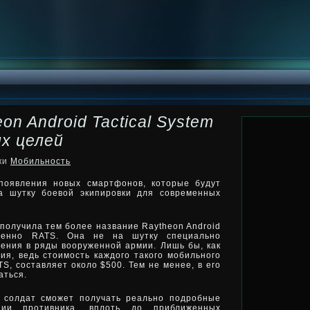
n Android Tactical System
ых целей
ики
Мобильность
появления новых смартфонов, которые будут
на шутку боевой экипировки для современных
 получила тем более название Raytheon Android
щенно RATS. Она не на шутку специально
ения в ряды вооруженной армии. Лишь бы, как
ия, ведь стоимость каждого такого мобильного
S, составляет около $500. Тем не менее, в его
аться.
й солдат сможет получать реально подробные
ии противника, вплоть до приближенных