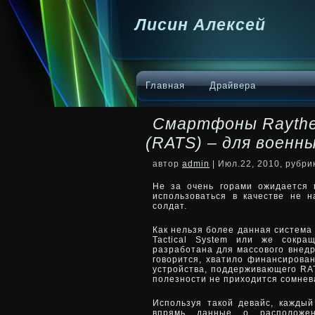
Лисин Алексей
Главная
Драйвера
Смартфоны Raytheo
(RATS) – для военн
автор
admin
| Июл.22, 2010, рубр
Не за очень горами ожидается 
использоваться в качестве не 
солдат.
Как нельзя более данная система
Tactical System или же
сокра
разработана для массового внедр
говорится, хватило финансирован
устройства, поддерживающего RAT
полезности не приходится сомнев
Используя такой девайс, кажды
впрямь данные о расположен