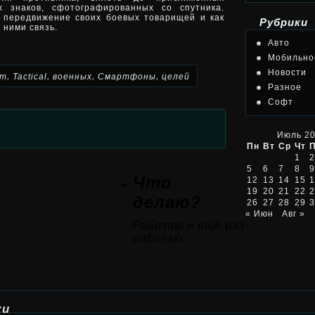
 знаков, сфотографированных со спутника.
 передвижение своих боевых товарищей и как
Рубрики
 ними связь.
Авто
Мобильно
Новости
,
,
,
,
em
Tactical
военных
Смартфоны
целей
Разное
Софт
Июль 2
Пн
Вт
Ср
Чт
1
2
5
6
7
8
9
Что
12
13
14
15
1
19
20
21
22
2
делаю?
26
27
28
29
3
« Июн
Авг »
Работаю и ещё раз
работаю
ки