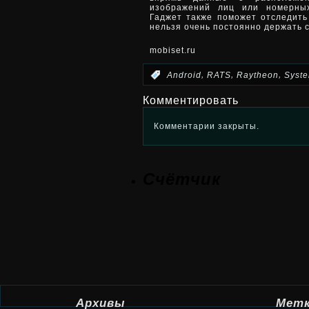
изображений лиц или номерных
Гаджет также поможет отследить
нельзя очень постоянно держать с
mobiset.ru
,
,
,
:
Android
RATS
Raytheon
Syst
Комментировать
Комментарии закрыты.
Счётчик
Архивы
Мет